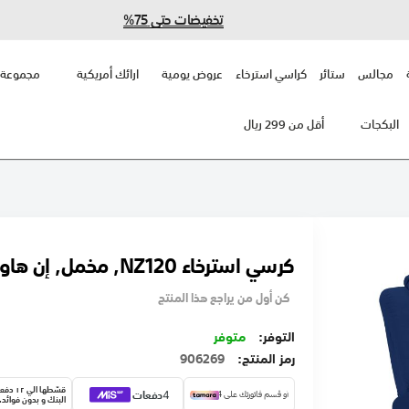
تخفيضات حتى 75%
مجالس
ستائر
كراسي استرخاء
عروض يومية
ارائك أمريكية
مجموعة 
البكجات
أقل من 299 ريال
كرسي استرخاء NZ120, مخمل, إن هاوس
كن أول من يراجع هذا المنتج
متوفر
رمز المنتج
906269
قسّطها الي 
البنك و بدون فوائد.