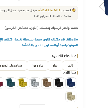
استمتع بـ
1449
نقاط المكافأة
مع كل عملية شراء! سجل الآن وا
مكافأتك.
للعملاء
المسجلين فقط
صمم واختر كرسيك بنفسك (اللون، خصائص الكرسي)
ملاحظة: قد يختلف اللون بدرجة بسيطة نتيجة اختلاف الإ
الفوتوغرافية أوالسطوع الخاص بالشاشة
اختيار حركة الكرسي
ثابت
هزاز
هزاز ودوار
مساعد على الوقوف
اختيار اللون