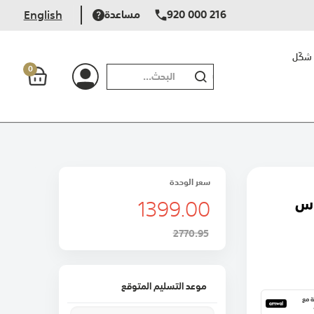
920 000 216
مساعدة
English
شكّل
0
بحث
سعر الوحدة
1399.00
2770.95
موعد التسليم المتوقع
١٢ دفعة مع