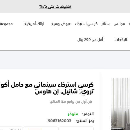
تخفيضات حتى 75%
مجالس
ستائر
كراسي استرخاء
عروض يومية
ارائك أمريكية
مجموعة 
البكجات
أقل من 299 ريال
كرسي استرخاء سينمائي مع حامل أكوا
تروي, شانيل, إن هاوس
كن أول من يراجع هذا المنتج
متوفر
رمز المنتج
9063162003