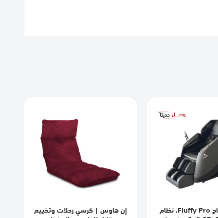
كرسي مساج Fluffy Pro، نظام
إن هاوس | كرسي رحلات وتخييم