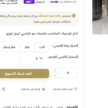
قسّطها الي 
البنك و بدون فوائد.
استمتع بـ
1229
نقاط المكافأة
مع كل عملية شراء! سجل الآن واط
مكافأتك.
للعملاء
المسجلين فقط
اختر كرسيك المناسب بنفسك مع كراسي ليزي توري
اختيار حركة الكرسي
ثابت
هزاز
هزاز ودوار
استبدل الكرسي القديم
أضف لسلة التسوق
أضف لقائمة الرغبات
إضافة إلى المقارنة
الأقسام:
,
,
كراسي استرخاء
أثاث غرف المعيشة
الأثاث