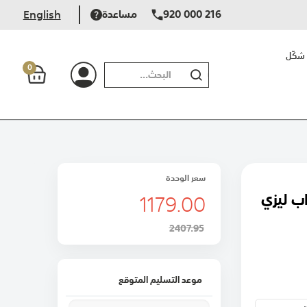
920 000 216
مساعدة
English
شكّل
0
بحث
سعر الوحدة
1179.00
ب ليزي
2407.95
موعد التسليم المتوقع