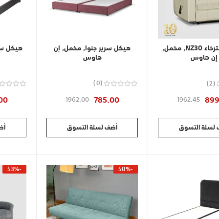
كرسي استرخاء NZ30, مخمل,
هيكل سرير جنوا, مخمل, إن
هيكل سر
إن هاوس
هاوس
0
2
93
00
785.00
899
1962.00
1962.45
لسلة التسوق
أضف لسلة التسوق
أض
-53%
-50%