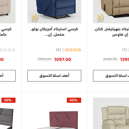
اء بنهيليغنز, كتان,
كرسي استرخاء أمريكان بولو,
كرسي ا
إن هاوس
مخمل, إن...
حامل أ
Rating:
4
1
85%
87
00
1097.00
139
2193.00
2639.95
لسلة التسوق
أضف لسلة التسوق
أض
-66%
-60%