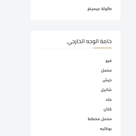
طاولة جيمينغ
خامة الوجه الخارجي
فرو
مخمل
خيش
شانيل
جلد
كتان
مخمل مخطط
بوكليه