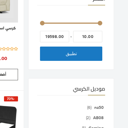
-
Rating:
%
تطبيق
.00
أضف 
موديل الكرسي
-70%
قطع
6
nz50
قطع
2
AB08
قطعة