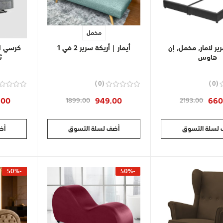
مخمل
ر لامار, مخمل, إن
أيمار | أريكة سرير 2 في 1
كرسي اس
هاوس
ث
0
0
.00
949.00
660
1899.00
2193.00
لسلة التسوق
أضف لسلة التسوق
أض
-50%
-50%