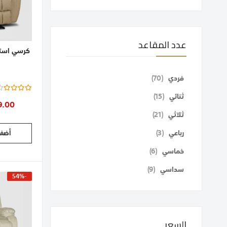
عدد المقاعد
كرسي استرخ
قطع
فردي
70
Rating:
%
قطع
ثنائي
15
9.00
قطع
ثلاثي
21
قطع
رباعي
3
أضف 
قطع
خماسي
6
قطع
سداسي
9
-54%
السعر