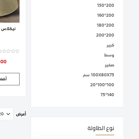
200*150
200*160
200*180
نيكلاس |
200*200
كبير
وسط
.00
صغير
100X80X75 سم
أضف 
100*100*20
140*75
أعرض
حق
حاليا انت 
نوع الطاولة