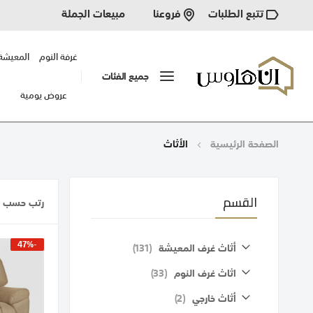
تتبع الطلبات
مبيعات الجملة
فروعنا
غرفة النوم
المعيشة
جميع الفئات
عروض يومية
الصفحة الرئيسية
الأثاث
القسم
رتب حسب
الشبكة
قائمة
-47%
قطع
أثاث غرف المعيشة
131
قطع
اثاث غرف النوم
33
قطع
أثاث خارجي
2