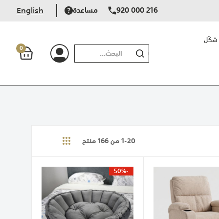
920 000 216
مساعدة
English
شكّل
0
بحث
20
-
1
من
166
منتج
-50%