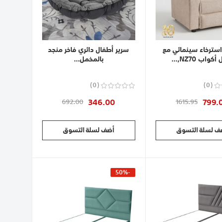
سترخاء سينمائي مع
سرير أطفال دائري فاخر منجد
كواب NZ70,...
بالمخمل...
0
0
346.00
799.
692.00
1615.95
ف لسلة التسوق
أضف لسلة التسوق
-50%