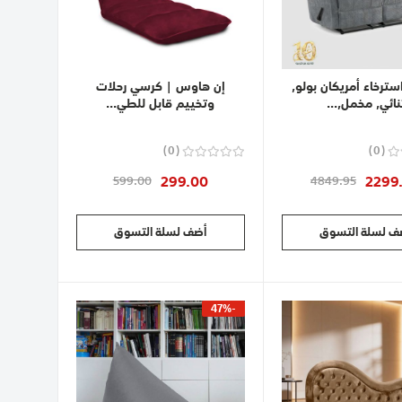
ترخاء أمريكان بولو,
إن هاوس | كرسي رحلات
نائي, مخمل,...
وتخييم قابل للطي...
0
0
299.00
2299
599.00
4849.95
ف لسلة التسوق
أضف لسلة التسوق
-47%