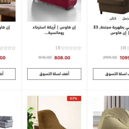
خمل
كتان
كرسي ملكي بظهرية مجنحة, E3
إن هاوس | أريكة استرخاء
إن هاو
 إن هاوس
رومانسية...
1
0
.00
808.00
109
1616.00
2199.00
لسلة التسوق
أضف لسلة التسوق
أض
-63%