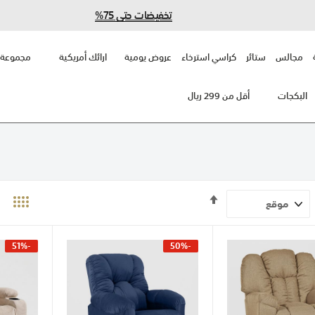
تخفيضات حتى 75%
مجالس
ستائر
كراسي استرخاء
عروض يومية
ارائك أمريكية
مجموعة 
البكجات
أقل من 299 ريال
تحديد
الاتجاه
التنازلي
-51%
-50%