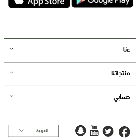
ا
ل
ب
ر
ي
د
عنا
ي
ة
:
منتجاتنا
حسابي
لغة
العربية