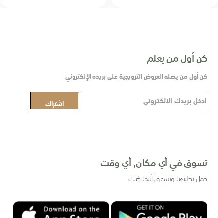
كن أول من يعلم
كن أول من يصله العروض الترويجية على بريده الإلكتروني
س
اشتراك
ج
ل
ف
ي
ن
تسوق في أي مكان, أي وقت
ش
حمل تطبيقنا وتسوق أينما كنت
ر
ت
ن
ا