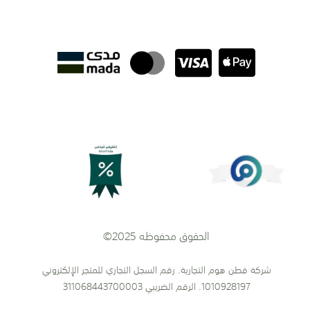
الحقوق محفوظه 2025©
شركة قطن هوم التجارية. رقم السجل التجاري للمتجر الإلكتروني
1010928197. الرقم الضريبي 311068443700003