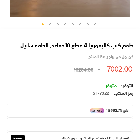
تخطي
إلى
طقم كنب كاليفورنيا 4 قطع,10مقاعد, الخامة شانيل
بداية
معرض
كن أول من يراجع هذا المنتج
الصور
7002.00
16284.00
متوفر
رمز المنتج
SF-7022
قسّطها الي ١٢ دفعة مع البنك و بدون فوائد.