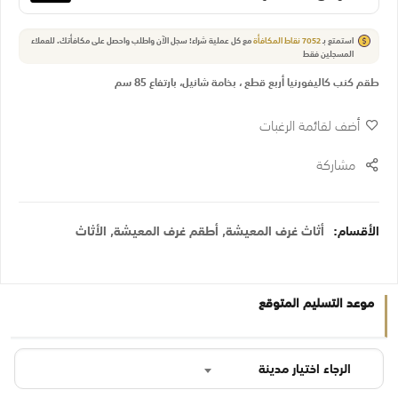
استمتع بـ
7052
نقاط المكافأة
مع كل عملية شراء! سجل الآن واطلب واحصل على مكافأتك.
للعملاء
المسجلين فقط
طقم كنب كاليفورنيا أربع قطع ، بخامة شانيل، بارتفاع 85 سم
أضف لقائمة الرغبات
مشاركة
الأقسام:
أثاث غرف المعيشة
,
أطقم غرف المعيشة
,
الأثاث
موعد التسليم المتوقع
الرجاء اختيار مدينة