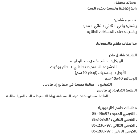
وسائد مرفقة:
راحة إضافية ولمسة ديكور ناعمة
تصميم شامل:
يشمل: رباعي + ثلاثي + ثنائي + مفرد
يناسب مختلف المساحات العائلية
مواصفات طقم كاليفورنيا:
الخامة: شانيل فاخر
الهيكل: خشب كندي ضد الرطوبة
الحشوة: اسفنج ضغط عالي + نظام بوكيت
الأرجل : بلاستيك (ارتفاع 10 سم)
الوسائد: 40×40 سم
التصنيع : صناعة حصرية في مصانع إن هاوس
العلامة التجارية: إن هاوس
الفئة المستهدفة: غرف المعيشة، زوايا الاسترخاء، المجالس العائلية
مقاسات طقم كاليفورنيا:
ـ االكرسي المفرد : 97×96×85
ـ الكرسي الثناثي : 97×163×85
ـ الكرسي الثلاثي :97×236×85
ـالكرسي الرباعي : 97×288×85