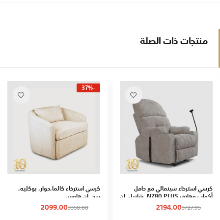
منتجات ذات الصلة
-37%
كرسي استرخاء سينمائي مع حامل
كرسي استرخاء كالما,دوار, بوكليه,
أكواب وهاتف NZ80 PLUS, شانيل, إن
بيج, إن هاوس
هاوس
2099.00
2194.00
3358.00
3727.95