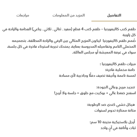
التفاصيل
المزيد من المعلومات
مراجعات
طقم كنب كاليفورنيا – طقم كنب 4 قطع (مفرد ـ ثنائي ـ ثلاثي ـ رباعي) الفخامة والراحة في
كل زاوية
صُمم طقم كاليفورنيا ليكون المزيج المثالي بين الرقي والراحة المطلقة. بتصميمه
المخملي الناعم وتفاصيله المدروسة بعناية، يمنحك تجربة استرخاء فاخرة في كل جلسة،
سواء في غرفة المعيشة أو مجلس العائلة.
ميزات طقم كاليفورنيا :
خامة مخملية فاخرة:
لمسة ناعمة وأنيقة تضيف دفئًا وجاذبية لأي مساحة
تنجيد مريح وعالي الجودة:
اسفنج ضغط عالي + بوكيت مع طوق = جلسة ولا أريح!
هيكل خشبي كندي ضد الرطوبة:
متانة ممتازة تدوم لسنوات
أرجل بلاستيكية متينة 10 سم:
ثبات وأناقة في آنٍ واحد