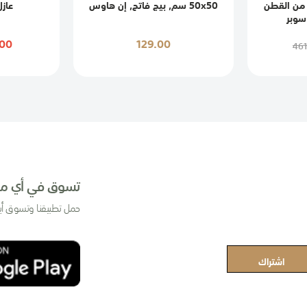
من القطن
50x50 سم, بيج فاتح, إن هاوس
عازل 
سوبر
00
129.00
461
تسوق في أي مك
حمل تطبيقنا وتسوق أي
اشتراك