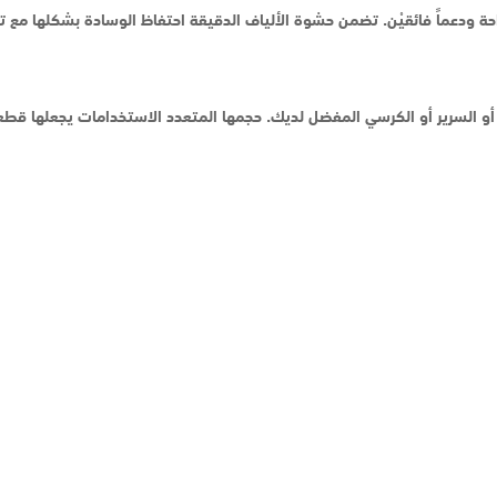
 راحة ودعماً فائقيْن. تضمن حشوة الألياف الدقيقة احتفاظ الوسادة بشكلها مع