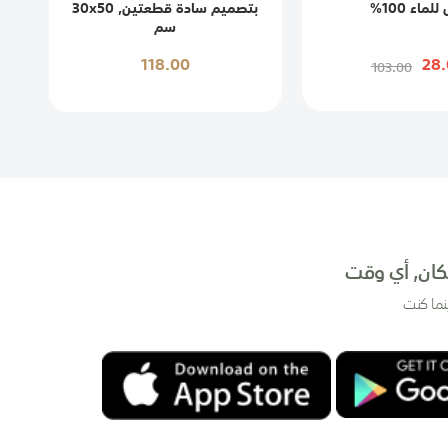
للماء 100%
بتصميم سادة قطعتين, 30x50
سم
118.00
28.
103.00
ان, أي وقت
نما كنت