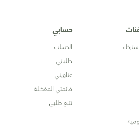
فئات
حسابي
سترخاء
الحساب
طلباتي
عناويني
قائمتي المفضلة
تتبع طلبي
مية