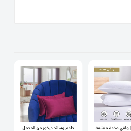
 واقي مخدة منشفة
طقم وسائد ديكور من المخمل
م