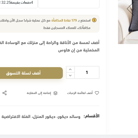
استمتع بـ
179
نقاط المكافأة
مع كل عملية شراء! سجل الآن واطل
مكافأتك.
للعملاء
المسجلين فقط
أضف لمسة من الأناقة والراحة إلى منزلك مع الوسادة الف
المخملية من إن هاوس
أضف لسلة التسوق
أضف لقائمة الرغبات
إضافة إلى المقارنة
الأقسام:
,
,
وسائد ديكور
ديكور المنزل
الفئة الافتراضية