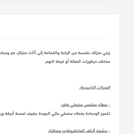
زيني منزلك بلمسة من الراحة والفخامة إلى أثاث منزلكِ مع وساد
مختلف ديكورات الصالة أو غرفة النوم.
الميزات الرئيسية:
- غطاء بملمس مخملي فاخر:
تتميز الوسادة بغطاء مخملي عالي الجودة يضيف لمسة أنيقة وراقي
- حشوة ألياف المايكروفايبر ممتازة: