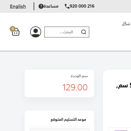
920 000 216
مساعدة
English
شكّل
0
بحث
سعر الوحدة
129.00
وسادة ديكور نوار من المخمل, 50x50 سم,
موعد التسليم المتوقع