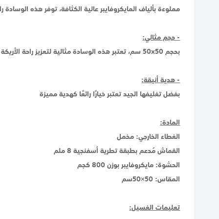
مملوءة بألياف المايكروفايبر عالية الكثافة، توفر هذه الوسادة
- حجم مثالي:
بحجم 50x50 سم، تعتبر هذه الوسادة مثالية لتعزيز راحة الأريكة أو السرير أو الكرسي المفضل لديك. حجمها المتعدد الاستخدامات يجعلها قطعة رائعة تكميلية لأي غرفة.
- هدية أنيقة:
بفضل تغليفها الجيد تعتبر خيارًا رائعًا كهدية مميزة
المادة:
الغطاء الخارجي: مخمل
القماش مُدعم بطبقة تطرية أسفنجية 8 ملم
الحشوة: مايكروفايبر بوزن 800 كجم
المقاس: 50×50سم
تعليمات الغسيل: