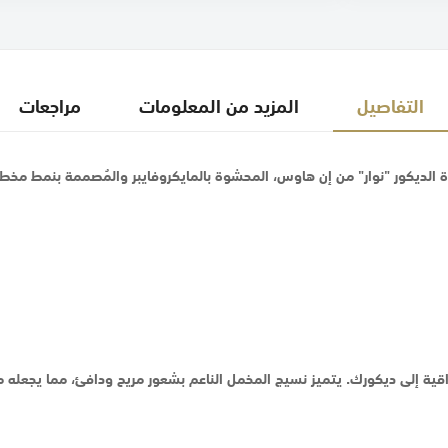
التفاصيل
المزيد من المعلومات
مراجعات
ة الديكور "نوار" من إن هاوس، المحشوة بالمايكروفايبر والمُصممة بنمط مخطط 
ة إلى ديكورك. يتميز نسيج المخمل الناعم بشعور مريح ودافئ، مما يجعله مثال