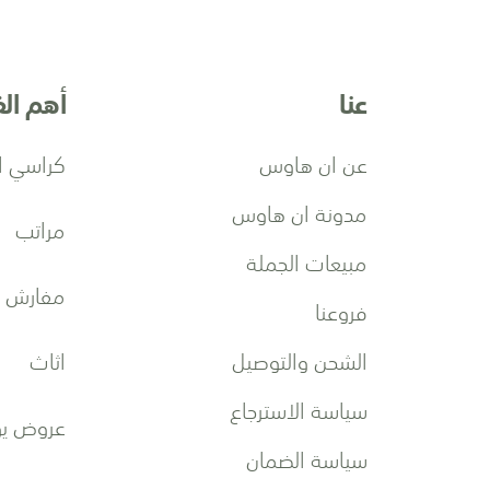
ي
ن
ش
عنا
أهم ال
ر
ت
ن
عن ان هاوس
كراسي ا
ا
ا
مدونة ان هاوس
مراتب
ل
ب
مبيعات الجملة
ر
مفارش
فروعنا
ي
د
الشحن والتوصيل
اثاث
ي
ة
سياسة الاسترجاع
:
عروض يو
سياسة الضمان