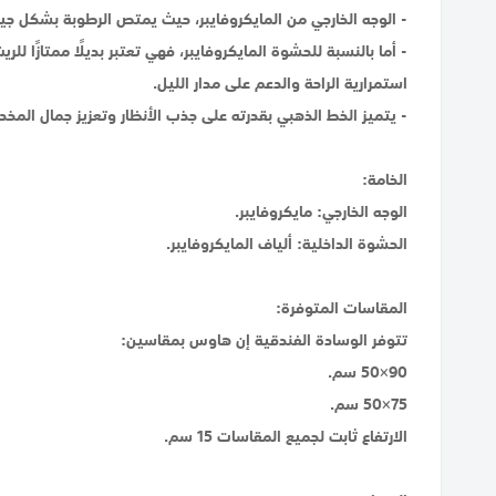
- الوجه الخارجي من المايكروفايبر، حيث يمتص الرطوبة بشكل جيد،
- أما بالنسبة للحشوة المايكروفايبر، فهي تعتبر بديلًا ممتازًا ل
استمرارية الراحة والدعم على مدار الليل.
- يتميز الخط الذهبي بقدرته على جذب الأنظار وتعزيز جمال المخدة
الخامة:
الوجه الخارجي: مايكروفايبر.
الحشوة الداخلية: ألياف المايكروفايبر.
المقاسات المتوفرة:
تتوفر الوسادة الفندقية إن هاوس بمقاسين:
90×50 سم.
75×50 سم.
الارتفاع ثابت لجميع المقاسات 15 سم.