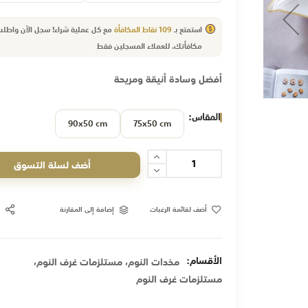
استمتع بـ
109
نقاط المكافأة
مع كل عملية شراء! سجل الآن واطل
مكافأتك.
للعملاء
المسجلين فقط
أفضل وسادة أنيقة ومريحة
المقاس
90x50 cm
75x50 cm
أضف لسلة التسوق
أضف لقائمة الرغبات
إضافة إلى المقارنة
الأقسام:
,
,
مخدات النوم
مستلزمات غرف النوم
مستلزمات غرف النوم