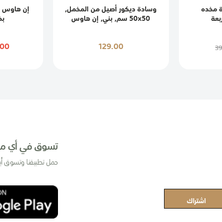
 مخده
وسادة ديكور أصيل من المخمل,
إن هاوس |
بعة
50x50 سم, بني, إن هاوس
بخ
.00
129.00
3
تسوق في أي مك
حمل تطبيقنا وتسوق أي
اشتراك