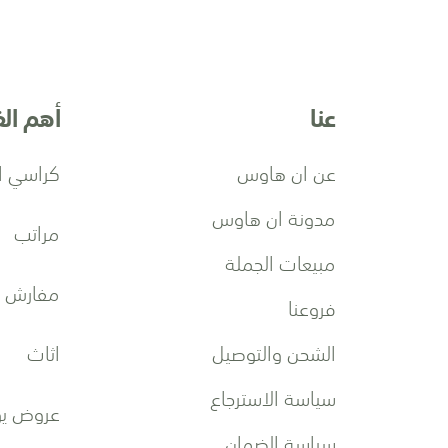
ف
ي
ن
ش
عنا
أهم ال
ر
ت
ن
عن ان هاوس
كراسي ا
ا
ا
مدونة ان هاوس
مراتب
ل
ب
مبيعات الجملة
ر
مفارش
فروعنا
ي
د
الشحن والتوصيل
اثاث
ي
ة
سياسة الاسترجاع
:
عروض يو
سياسة الضمان