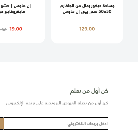
وسادة ديكور رمال من الجاكارد,
إن هاوس | حشوة
50x50 سم, بيج, إن هاوس
مايكروفايبر مر
19.00
129.00
9.00
كن أول من يعلم
كن أول من يصله العروض الترويجية على بريده الإلكتروني
س
ج
ل