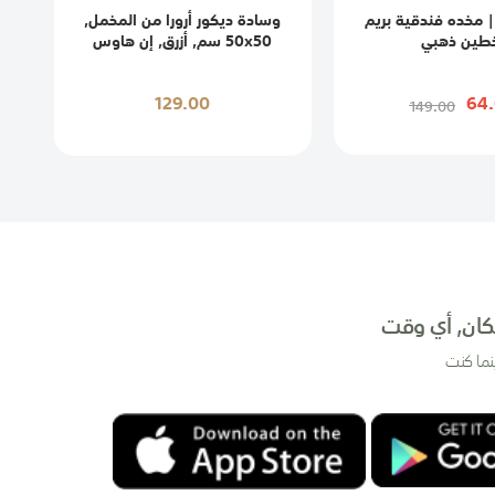
 مخده فندقية بريم
وسادة ديكور أرورا من المخمل,
أ
طين ذهبي
50x50 سم, أزرق, إن هاوس
ف
129.00
64
149.00
ان, أي وقت
نما كنت