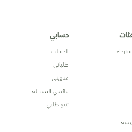
فئات
حسابي
سترخاء
الحساب
طلباتي
عناويني
قائمتي المفضلة
تتبع طلبي
مية