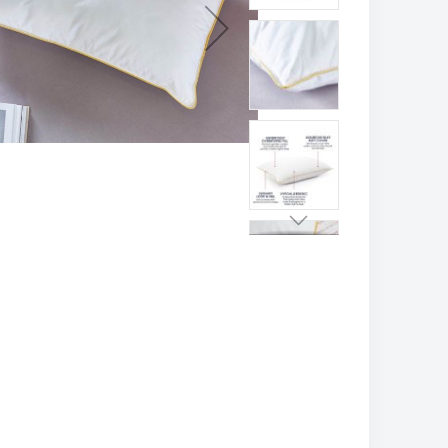
تخطي
إلى
بداية
معرض
الصور