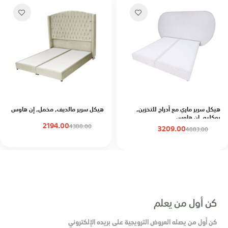
هيكل سرير ماري مع أدراج للتخزين,
هيكل سرير مالديف, مخمل, إن هاوس
بوكليه, إن هاوس
2194.00
4388.00
3209.00
4883.00
كن أول من يعلم
كن أول من يصله العروض الترويجية على بريده الإلكتروني