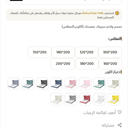
استمتع بـ
1086
نقاط المكافأة
مع كل عملية شراء! سجل الآن واطلب واحصل على مكافأتك.
للعملاء
المسجلين فقط
صمم واختر سريرك بنفسك (اللون،المقاس)
المقاس
200*150
200*140
200*120
200*100
200*200
200*180
200*160
اختيار اللون
أضف لقائمة الرغبات
مشاركة