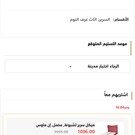
الأقسام:
السرير
,
اثاث غرف النوم
موعد التسليم المتوقع
الرجاء اختيار مدينة
اشتريهم معاً
وفر
16.84
هيكل سرير لشبونة, مخمل, إن هاوس
1036.00
2655.00