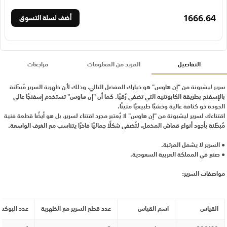
1666.64
أضف لسلة التسوق
التفاصيل
المزيد من المعلومات
مراجعات
سرير ليشبونة من "إن هاوس" هو خيارك المفضل التالي، وذلك لأن ظهرية السرير مُبطّنة
بالإسفنج بطريقة الكابوتنيه التي تضفي رُقيًا. كما أن "إن هاوس" تستخدم إسفنجًا عالي
الجودة ذو كثافة عالية وخشبًا طبيعيًا متينًا.
اقتناءك لسرير ليشبونة من "إن هاوس" لا يُعتبر مجرد اقتناء لسرير، بل هو أيضًا قطعة فنية
مُبطّنة بأجود أنواع قماش المخمل، لتُضفي شكلًا جماليًا فاخرًا يتناسب مع الغرف الواسعة.
● السرير لا يشمل المرتبة.
● صنع في المملكة العربية السعودية.
مواصفات السرير:
القياس
اسم القياس
عدد قطع السرير مع الظهرية
عدد البوكس