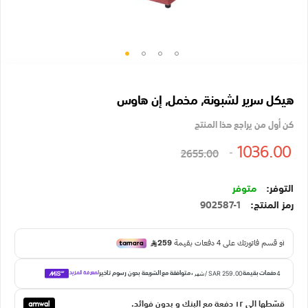
تخطي
إلى
هيكل سرير لشبونة, مخمل, إن هاوس
بداية
معرض
كن أول من يراجع هذا المنتج
الصور
1036.00
2655.00
متوفر
رمز المنتج
902587-1
قسّطها الي ١٢ دفعة مع البنك و بدون فوائد.