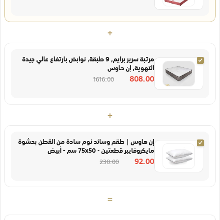
+
مرتبة سرير برايم, 9 طبقة, نوابض بارتفاع عالي جيدة
التهوية, إن هاوس
808.00
1616.00
+
إن هاوس | طقم وسائد نوم سادة من القطن بحشوة
مايكروفايبر قطعتين - 75x50 سم - أبيض
92.00
230.00
=