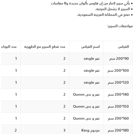
● يأتي سرير لامار من إن هاوس بألوان عديدة و8 مقاسات
● السرير لا يشمل المرتبة.
● صنع في المملكة العربية السعودية.
مواصفات السرير:
القياس
اسم القياس
عدد قطع السرير مع الظهرية
عدد البوكس
90*200 سم
نفر single
2
1
100*200 سم
نفر single
2
1
120*200 سم
نفر single
2
1
140*200 سم
نفر و نص Queen
2
1
150*200 سم
نفر و نص Queen
2
1
160*200 سم
نفر و نص Queen
2
1
180*200 سم
مزدوج King
3
2