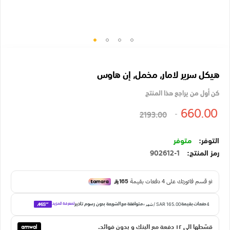
تخطي
إلى
هيكل سرير لامار, مخمل, إن هاوس
بداية
معرض
كن أول من يراجع هذا المنتج
الصور
660.00
2193.00
متوفر
رمز المنتج
902612-1
قسّطها الي ١٢ دفعة مع البنك و بدون فوائد.