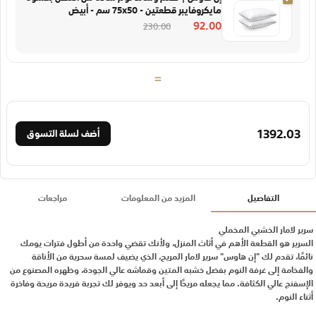
مايكروفايبر قطعتين - 75x50 سم - أبيض
92.00
230.00
=
1392.03
أضف لسلة التسوق
التفاصيل
المزيد من المعلومات
مراجعات
سرير لامار الخشبي المخملي
السرير هو القطعة الأهم في أثاث المنزل، ولأنك تقضي واحدة من أطول فترات يومك
نائمًا، تقدم لك "إن هاوس" سرير لامار المريح، الذي يضيف لمسة سحرية من الأناقة
والفخامة إلى غرفة النوم بفضل خشبه المتين وقماشه عالي الجودة، وظهره المصنوع من
الإسفنج عالي الكثافة. مما يجعله مريحًا إلى أبعد حد ويوفر لك تجربة فريدة مريحة وفاخرة
أثناء النوم.