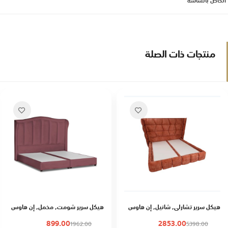
الخاص بالشاشة
منتجات ذات الصلة
هيكل سرير تشارلي, شانيل, إن هاوس
هيكل سرير شومت, مخمل, إن هاوس
899.00
2853.00
1962.00
5398.00