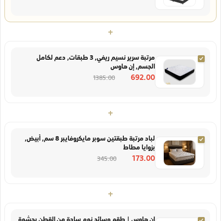
+
مرتبة سرير نسيم ريفي, 3 طبقات, دعم لكامل
الجسم, إن هاوس
692.00
1385.00
+
لباد مرتبة طبقتين سوبر مايكروفايبر 8 سم, أبيض,
بزوايا مطاط
173.00
345.00
+
إن هاوس | طقم وسائد نوم سادة من القطن بحشوة