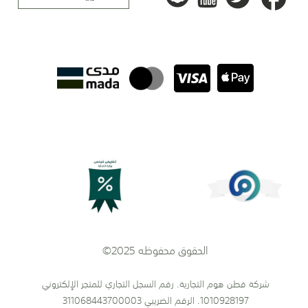
الحقوق محفوظه 2025©
شركة قطن هوم التجارية. رقم السجل التجاري للمتجر الإلكتروني
1010928197. الرقم الضريبي 311068443700003