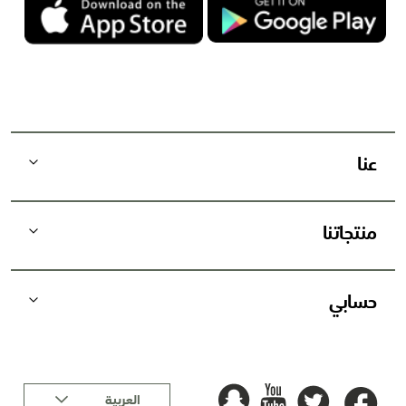
ا
ا
ل
ب
ر
ي
د
عنا
ي
ة
:
منتجاتنا
حسابي
لغة
العربية