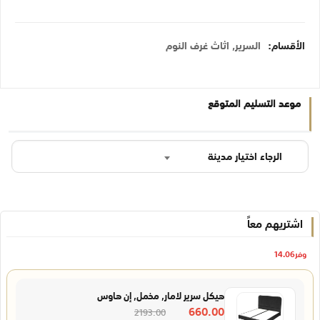
الأقسام:
السرير
,
اثاث غرف النوم
موعد التسليم المتوقع
الرجاء اختيار مدينة
اشتريهم معاً
وفر
14.06
هيكل سرير لامار, مخمل, إن هاوس
660.00
2193.00