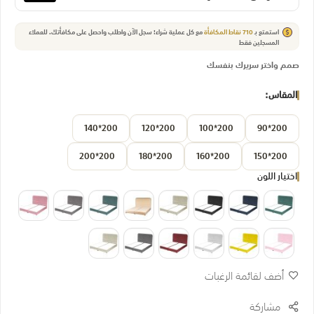
استمتع بـ
710
نقاط المكافأة
مع كل عملية شراء! سجل الآن واطلب واحصل على مكافأتك.
للعملاء
المسجلين فقط
صمم واختر سريرك بنفسك
المقاس
200*140
200*120
200*100
200*90
200*200
200*180
200*160
200*150
اختيار اللون
أضف لقائمة الرغبات
مشاركة