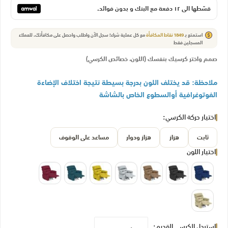
قسّطها الي ١٢ دفعة مع البنك و بدون فوائد.
استمتع بـ
1849
نقاط المكافأة
مع كل عملية شراء! سجل الآن واطلب واحصل على مكافأتك.
للعملاء
المسجلين فقط
صمم واختر كرسيك بنفسك (اللون، خصائص الكرسي)
ملاحظة: قد يختلف اللون بدرجة بسيطة نتيجة اختلاف الإضاءة
الفوتوغرافية أوالسطوع الخاص بالشاشة
اختيار حركة الكرسي
ثابت
هزاز
هزاز ودوار
مساعد على الوقوف
اختيار اللون
استبدل الكرسي القديم