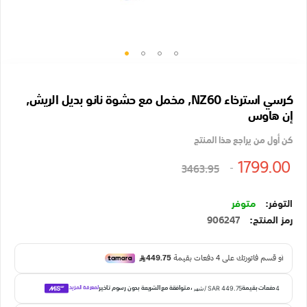
تخطي
إلى
كرسي استرخاء NZ60, مخمل مع حشوة نانو بديل الريش,
بداية
إن هاوس
معرض
الصور
كن أول من يراجع هذا المنتج
1799.00
3463.95
متوفر
رمز المنتج
906247