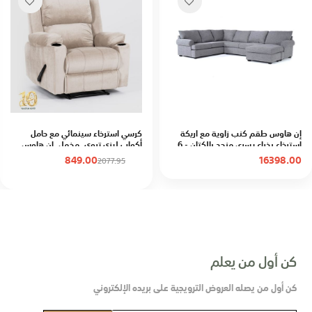
إن هاوس طقم كنب زاوية مع اريكة
كرسي استرخاء سينمائي مع حامل
استرخاء بذراع يسرى منجد بالكتان - 6
أكواب ليزي تروي, مخمل, إن هاوس
مقاعد - رمادي
849.00
16398.00
2077.95
كن أول من يعلم
كن أول من يصله العروض الترويجية على بريده الإلكتروني