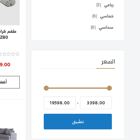
قطع
رباعي
3
قطع
خماسي
6
قطع
سداسي
8
NZ80, شانيل, 
السعر
9.00
أضف 
-
تطبيق