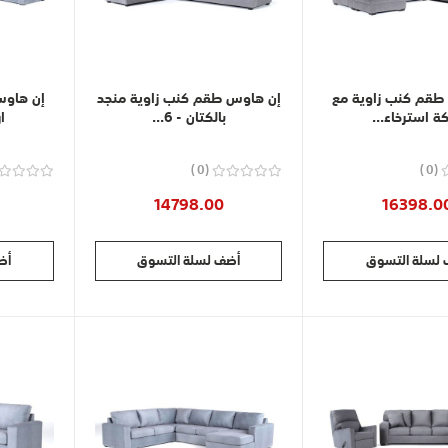
طقم كنب زاوية مع
إن هاوس طقم كنب زاوية منجد
إن هاوس
كة استرخاء...
بالكتان - 6...
ا
0
0
14798.00
16398.0
لسلة التسوق
أضف لسلة التسوق
أض