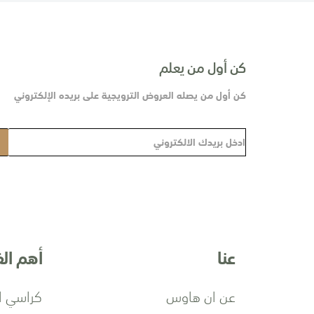
كن أول من يعلم
كن أول من يصله العروض الترويجية على بريده الإلكتروني
س
ج
ل
ف
ي
ن
ش
عنا
أهم ال
ر
ت
ن
عن ان هاوس
كراسي ا
ا