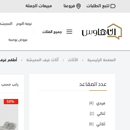
تتبع الطلبات
مبيعات الجملة
فروعنا
غرفة النوم
المعيشة
جميع الفئات
عروض يومية
الصفحة الرئيسية
الأثاث
أثاث غرف المعيشة
أطقم غرف 
عدد المقاعد
رتب حسب
الشبكة
قائمة
-50%
قطع
فردي
4
قطع
ثنائي
2
قطع
ثلاثي
6