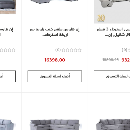
طقم كراسي استرخاء 3 قطع
إن هاوس طقم كنب زاوية مع
إن هاوس
إن...
اريكة استرخاء...
ا
0
0
16398.00
932
18808.95
لسلة التسوق
أضف لسلة التسوق
أض