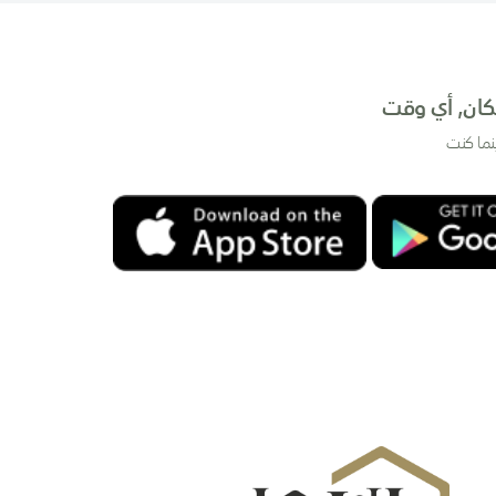
ان, أي وقت
نما كنت