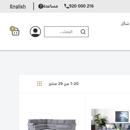
920 000 216
مساعدة
English
شكّل
0
بحث
20
-
1
من
29
منتج