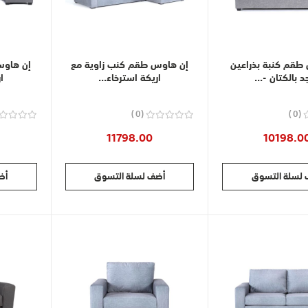
طقم كنبة بذراعين
إن هاوس طقم كنب زاوية مع
إن هاوس
 بالكتان -...
اريكة استرخاء...
ا
0
0
11798.00
10198.0
لسلة التسوق
أضف لسلة التسوق
أض