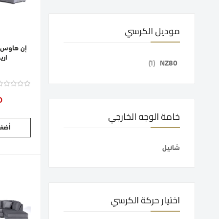
موديل الكرسي
إن هاوس 
اري
قطعة
1
NZ80
0
خامة الوجه الخارجي
أضف 
شانيل
اختيار حركة الكرسي