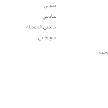
طلباتي
عناويني
قائمتي المفضلة
تتبع طلبي
مية