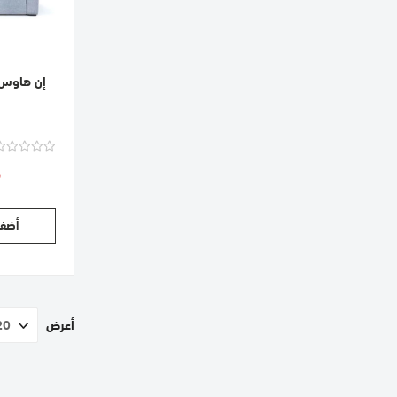
إن هاوس 
ب
0
أضف 
أعرض
حق
حاليا انت 