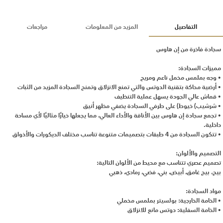
التفاصيل
المزيد من المعلومات
مراجعات
سجادة فاخرة من إن هاوس
مميزات السجادة:
• وجه بملمس مخمل ناعم ومريح
• أرضية محاكة بتقنية الدوتس والتي تمنع الانزلاق وتمنح السجادة المزيد من الثبات
• قماش عالي الجودة يسهل عملية التنظيف
• شرشيب) خيوط) على طرفي السجادة يضفي مظهر أنيق
• تجمع سجادة إن هاوس بين الأناقة والأداء العالي، مما يجعلها خيارًا مثاليًا لأي مساحة
داخلية.
• تتكون السجادة من 4 طبقات بتصميمات متنوعة تناسب مختلف الديكورات والأذواق
التصميم والألوان:
تصميم عصري تتناسب مع محيط من الألوان التالية:
بيج، بيج غامق، أبيض، بني، فضي، رمادي، ذهبي
مواد السجادة:
• الخامة الخارجية: بولسيتر بملمس مخملي
• الخامة السفلية: دوتس مانع للانزلاق