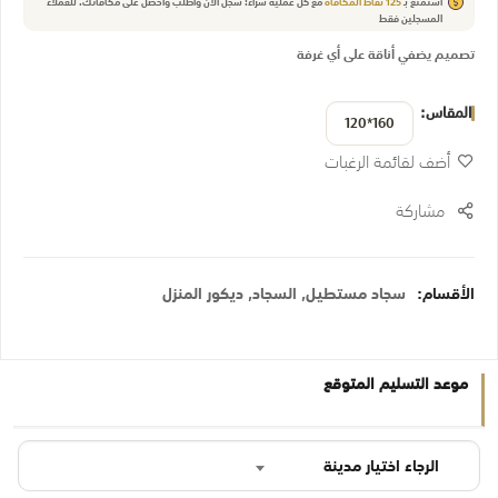
استمتع بـ
125
نقاط المكافأة
مع كل عملية شراء! سجل الآن واطلب واحصل على مكافأتك.
للعملاء
المسجلين فقط
تصميم يضفي أناقة على أي غرفة
المقاس
160*120
أضف لقائمة الرغبات
مشاركة
الأقسام:
سجاد مستطيل
,
السجاد
,
ديكور المنزل
موعد التسليم المتوقع
الرجاء اختيار مدينة