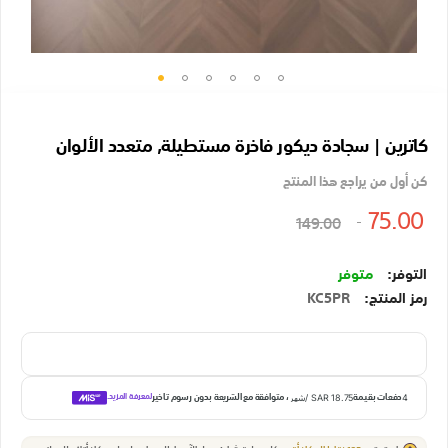
تخطي
إلى
كاترين | سجادة ديكور فاخرة مستطيلة, متعدد الألوان
بداية
معرض
كن أول من يراجع هذا المنتج
الصور
75.00
149.00
متوفر
رمز المنتج
KC5PR