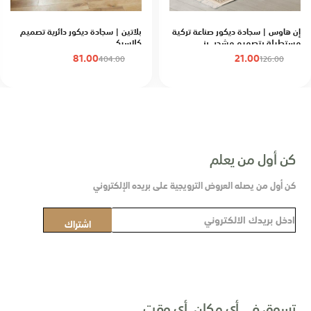
إن هاوس | سجادة ديكور صناعة تركية
بلاتين | سجادة ديكور دائرية تصميم
مستطيلة بتصميم مشجر, بني
كلاسيكي
81.00
21.00
404.00
126.00
كن أول من يعلم
كن أول من يصله العروض الترويجية على بريده الإلكتروني
س
اشتراك
ج
ل
ف
ي
ن
تسوق في أي مكان, أي وقت