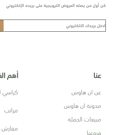
كن أول من يصله العروض الترويجية على بريده الإلكتروني
س
ج
ل
ف
ي
ن
ش
عنا
أهم ال
ر
ت
ن
عن ان هاوس
كراسي ا
ا
ا
مدونة ان هاوس
مراتب
ل
ب
مبيعات الجملة
ر
مفارش
فروعنا
ي