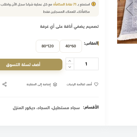
استمتع بـ
71
نقاط المكافأة
مع كل عملية شراء! سجل الآن واطلب
مكافأتك.
للعملاء
المسجلين فقط
تصميم يضفي أناقة على أي غرفة
المقاس
120*80
60*40
أضف لسلة التسوق
أضف لقائمة الرغبات
إضافة إلى المقارنة
الأقسام:
,
,
سجاد مستطيل
السجاد
ديكور المنزل