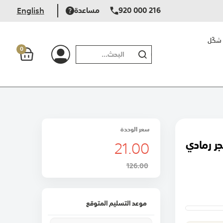
920 000 216
مساعدة
English
شكّل
0
بحث
سعر الوحدة
21.00
ر رمادي
126.00
موعد التسليم المتوقع