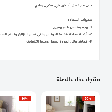
بيج, بيج غامق, أبيض, بني, فضي, رمادي
مميزات السجادة :
1- وجه بملمس ناعم ومريح
2- أرضية محاكة بتقنية الدوتس والتي تمنع الانزلاق وتمنح السجادة المزيد من الثبات
3- قماش عالي الجودة يسهل عملية التنظيف
منتجات ذات الصلة
-80%
-70%