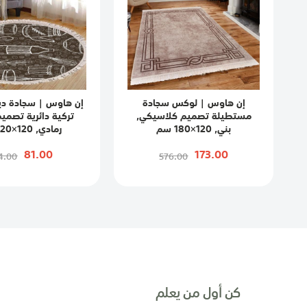
إن هاوس | لوكس سجادة
إن هاوس | سجادة دي
مستطيلة تصميم كلاسيكي,
تركية دائرية تصمي
بني, 120×180 سم
رمادي, 120×120 سم
81.00
173.00
4.00
576.00
كن أول من يعلم