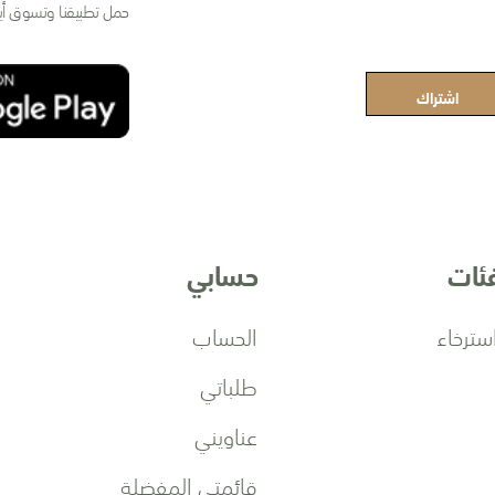
حمل تطبيقنا وتسوق أي
اشتراك
فئات
حسابي
سترخاء
الحساب
طلباتي
عناويني
قائمتي المفضلة