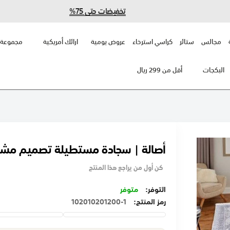
تخفيضات حتى 75%
مجالس
ستائر
كراسي استرخاء
عروض يومية
ارائك أمريكية
مجموعة 
البكجات
أقل من 299 ريال
أصالة | سجادة مستطيلة تصميم مشج
كن أول من يراجع هذا المنتج
متوفر
رمز المنتج
102010201200-1