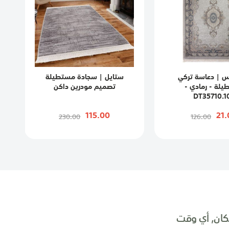
س | دعاسة تركي
ستايل | سجادة مستطيلة
لة - رمادي -
تصميم مودرين داكن
DT35710.1
115.00
21.
230.00
126.00
ان, أي وقت