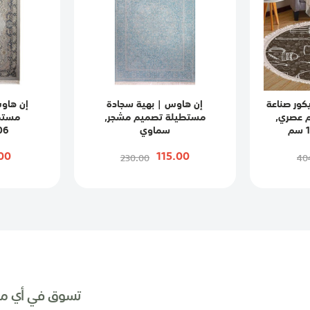
كور صناعة
إن هاوس | بهية سجادة
إن هاو
م عصري,
مستطيلة تصميم مشجر,
مستطي
سماوي
06
00
115.00
230.00
40
تسوق في أي مك