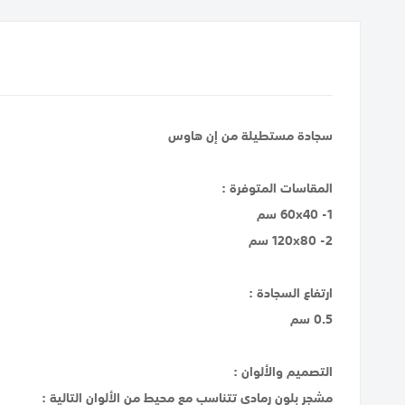
سجادة مستطيلة من إن هاوس
المقاسات المتوفرة :
1- 60x40 سم
2- 120x80 سم
ارتفاع السجادة :
0.5 سم
التصميم والألوان :
مشجر بلون رمادي تتناسب مع محيط من الألوان التالية :