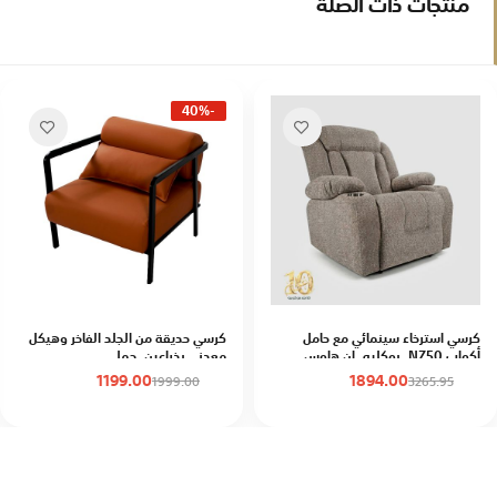
منتجات ذات الصلة
-40%
كرسي استرخاء سينمائي مع حامل
كرسي حديقة من الجلد الفاخر وهيكل
أكواب NZ50, بوكليه, إن هاوس
معدني بذراعين, جملي
1199.00
1894.00
1999.00
3265.95