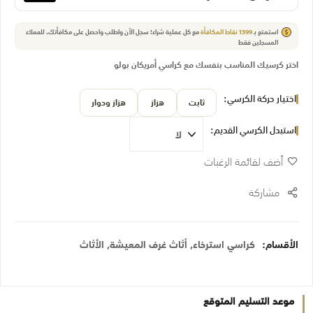
استمتع بـ
1399
نقاط المكافأة
مع كل عملية شراء! سجل الآن واطلب واحصل على مكافأتك.
للعملاء
المسجلين فقط
اختر كرسيك المناسب بنفسك مع كراسي أمريكان بولو
اختيار حركة الكرسي
ثابت
هزاز
هزاز ودوار
استبدل الكرسي القديم
أضف لقائمة الرغبات
مشاركة
الأقسام:
كراسي استرخاء
,
أثاث غرف المعيشة
,
الأثاث
موعد التسليم المتوقع