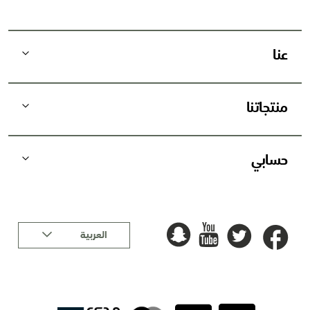
ر
ي
د
عنا
ي
ة
:
منتجاتنا
حسابي
لغة
العربية