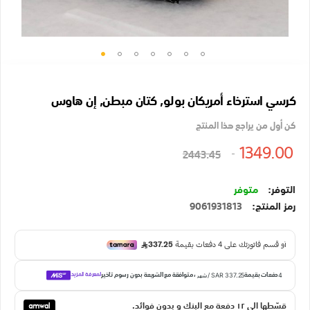
تخطي
إلى
كرسي استرخاء أمريكان بولو, كتان مبطن, إن هاوس
بداية
معرض
كن أول من يراجع هذا المنتج
الصور
1349.00
2443.45
متوفر
رمز المنتج
9061931813
قسّطها الي ١٢ دفعة مع البنك و بدون فوائد.