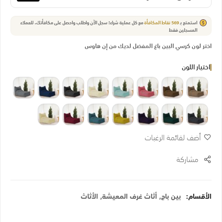
استمتع بـ
569
نقاط المكافأة
مع كل عملية شراء! سجل الآن واطلب واحصل على مكافأتك.
للعملاء
المسجلين فقط
اختر لون كرسي البين باغ المفضل لديك من إن هاوس
اختيار اللون
أضف لقائمة الرغبات
مشاركة
الأقسام:
بين باج
,
أثاث غرف المعيشة
,
الأثاث