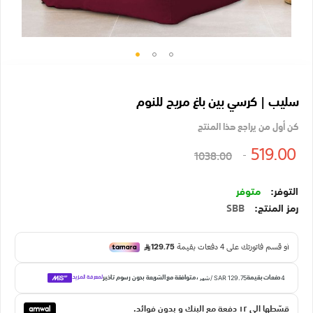
تخطي
إلى
سليب | كرسي بين باغ مريح للنوم
بداية
معرض
كن أول من يراجع هذا المنتج
الصور
519.00
1038.00
متوفر
رمز المنتج
SBB
قسّطها الي ١٢ دفعة مع البنك و بدون فوائد.