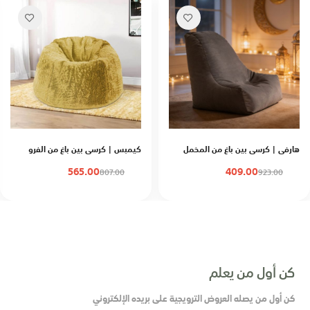
هارفي | كرسي بين باغ من المخمل
كيمبس | كرسي بين باغ من الفرو
565.00
409.00
807.00
923.00
كن أول من يعلم
كن أول من يصله العروض الترويجية على بريده الإلكتروني