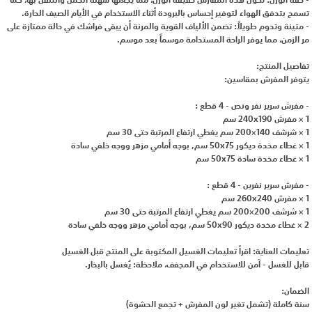
- خفة الوزن: تكون هذه المفارش خفيفة الوزن، مما يجعلها سهلة الحمل والتنقل بها، كما
تسمح بتدفق الهواء لتوفير إحساس بالبرودة أثناء الاستخدام في الأيام الصيف الحارة.
- متينة وتدوم طويلاً: تضمن الألياف القوية والمرنة أن يبقى فراشك في حالة ممتازة على
مر الزمن، مما يوفر الراحة المستدامة موسماً بعد موسم.
تفاصيل المنتج:
يتوفر المفرش بمقاسين:
- مفرش سرير نفر ونص - 4 قطع :
1 × مفرش 240x190 سم
1 × شرشف 140×200 سم يغطي ارتفاع المرتبة حتى 30 سم
1 × غطاء مخدة ديكور 50x75 سم, بوجه أمامي مزهر ووجه خلفي سادة
1 × غطاء مخدة سادة 50x75 سم
- مفرش سرير نفرين - 4 قطع :
1 × مفرش 260x240 سم
1 × شرشف 200×200 سم يغطي ارتفاع المرتبة حتى 30 سم
2 × غطاء مخدة ديكور 50x90 سم, بوجه أمامي مزهر ووجه خلفي سادة
تعليمات العناية: اقرأ تعليمات الغسيل المكتوبة على المنتج قبل الغسيل
قابل للغسل - آمن للاستخدام في المجفف، ملاحظة: يُغسل بالبخار.
الضمان:
سنة كاملة (تشمل تغير لون المفرش + تجمع الحشوة)