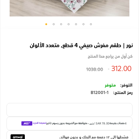
تخطي
إلى
نور | طقم مفرش صيفي 4 قطع, متعدد الألوان
بداية
معرض
كن أول من يراجع هذا المنتج
الصور
312.00
1038.00
متوفر
رمز المنتج
B12001-1
قسّطها الي ١٢ دفعة مع البنك و بدون فوائد.