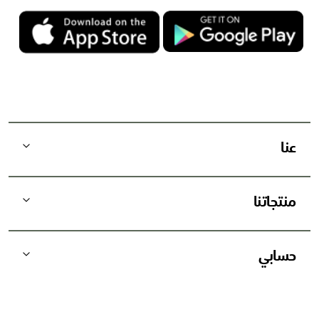
ن
ا
ا
ل
ب
ر
ي
د
عنا
ي
ة
:
منتجاتنا
حسابي