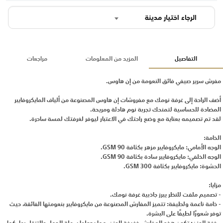
الرجاء اختيار مدينة
التفاصيل
المزيد من المعلومات
مراجعات
مفرش سرير صيفي فائق النعومة من إن هاوس.
أضف الراحة إلى غرفة نومك مع مفروشات إن هاوس المصنوعة من ألياف المايكروفايبر
المضادة للحساسية لتمنحك تجربة نوم هادئة ومريحة.
لقد تم تصميمه بعناية مع وضع راحتك في الاعتبار ليوفر لغرفتك لمسة ساحرة.
الخامة:
الوجه الأمامي: مايكروفايبر مزهر بكثافة 90 GSM.
الوجه الخلفي: مايكروفايبر سادة بكثافة 90 GSM.
الحشوة: مايكروفايبر بكثافة 300 GSM.
مزايا:
- تصميم ملفت للنظر يبرز جاذبية غرفة نومك.
- خامة ناعمة ولطيفة: تتميز المفارش المصنوعة من مايكروفايبر بنعومتها الفائقة، حيث
توفر شعورًا لطيفًا على البشرة.