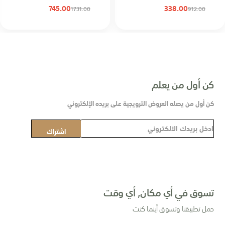
745.00
338.00
1731.00
912.00
كن أول من يعلم
كن أول من يصله العروض الترويجية على بريده الإلكتروني
س
اشتراك
ج
ل
ف
ي
ن
تسوق في أي مكان, أي وقت
ش
حمل تطبيقنا وتسوق أينما كنت
ر
ت