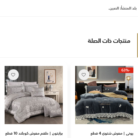
بلد المنشأ: الصين.
منتجات ذات الصلة
-63%
روني | مفرش شتوي 4 قطع
برايتون | طقم مفرش كوبلند 10 قطع