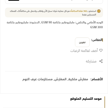
استمتع بـ
362
نقاط المكافأة
مع كل عملية شراء! سجل الآن واطلب واحصل على مكافأتك.
للعملاء
المسجلين فقط
الوجه الأمامي والخلفي: مايكروفايبر بكثافة 90 GSM, الحشوة: مايكروفايبر بكثافة
300 GSM
المقاس
نفرين
أضف لقائمة الرغبات
مشاركة
الأقسام:
مفارش ملكية
,
المفارش
,
مستلزمات غرف النوم
موعد التسليم المتوقع