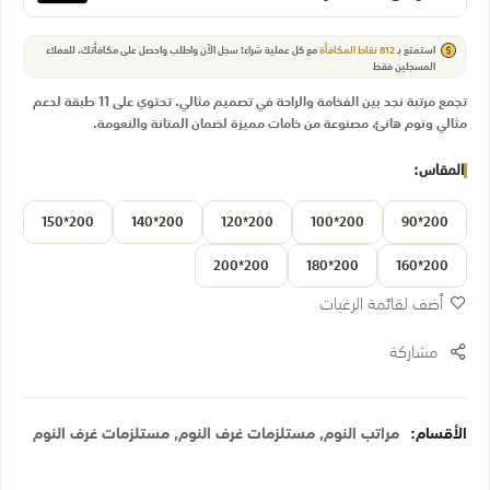
استمتع بـ
812
نقاط المكافأة
مع كل عملية شراء! سجل الآن واطلب واحصل على مكافأتك.
للعملاء
المسجلين فقط
تجمع مرتبة نجد بين الفخامة والراحة في تصميم مثالي. تحتوي على 11 طبقة لدعم
مثالي ونوم هانئ، مصنوعة من خامات مميزة لضمان المتانة والنعومة.
المقاس
200*150
200*140
200*120
200*100
200*90
200*200
200*180
200*160
أضف لقائمة الرغبات
مشاركة
الأقسام:
مراتب النوم
,
مستلزمات غرف النوم
,
مستلزمات غرف النوم