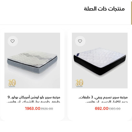
منتجات ذات الصلة
مرتبة سرير نسيم ريفي, 3 طبقات,
مرتبة سرير بلو اوشن أمريكان بولو, 9
دعم لكامل الجسم, إن هاوس
طبقة, خاصية عزل الشريك, إن هاوس
1963.00
692.00
3926.00
1385.00