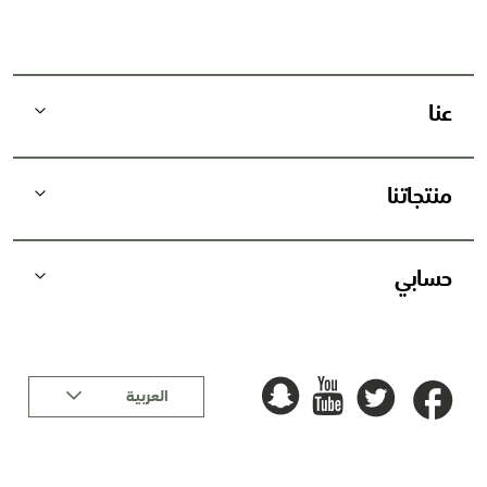
ب
ر
ي
د
عنا
ي
ة
:
منتجاتنا
حسابي
لغة
العربية