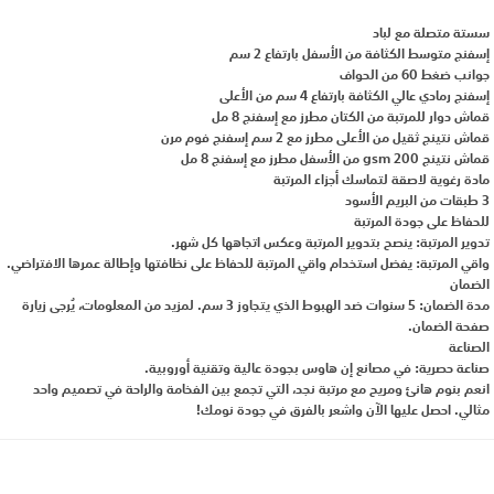
سستة متصلة مع لباد
إسفنج متوسط الكثافة من الأسفل بارتفاع 2 سم
جوانب ضغط 60 من الحواف
إسفنج رمادي عالي الكثافة بارتفاع 4 سم من الأعلى
قماش دوار للمرتبة من الكتان مطرز مع إسفنج 8 مل
قماش نتينج ثقيل من الأعلى مطرز مع 2 سم إسفنج فوم مرن
قماش نتينج 200 gsm من الأسفل مطرز مع إسفنج 8 مل
مادة رغوية لاصقة لتماسك أجزاء المرتبة
3 طبقات من البريم الأسود
للحفاظ على جودة المرتبة
تدوير المرتبة: ينصح بتدوير المرتبة وعكس اتجاهها كل شهر.
واقي المرتبة: يفضل استخدام واقي المرتبة للحفاظ على نظافتها وإطالة عمرها الافتراضي.
الضمان
مدة الضمان: 5 سنوات ضد الهبوط الذي يتجاوز 3 سم. لمزيد من المعلومات، يُرجى زيارة
صفحة الضمان.
الصناعة
صناعة حصرية: في مصانع إن هاوس بجودة عالية وتقنية أوروبية.
انعم بنوم هانئ ومريح مع مرتبة نجد، التي تجمع بين الفخامة والراحة في تصميم واحد
مثالي. احصل عليها الآن واشعر بالفرق في جودة نومك!