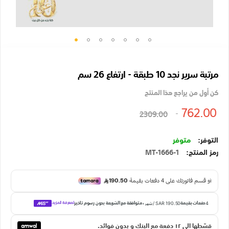
تخطي
إلى
مرتبة سرير نجد 10 طبقة - ارتفاع 26 سم
بداية
معرض
كن أول من يراجع هذا المنتج
الصور
762.00
2309.00
متوفر
رمز المنتج
MT-1666-1
قسّطها الي ١٢ دفعة مع البنك و بدون فوائد.