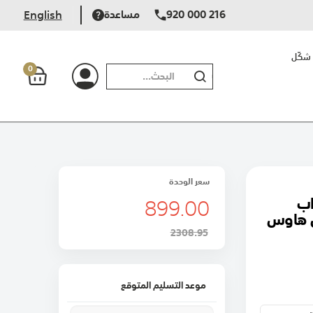
920 000 216
مساعدة
English
شكّل
0
بحث
سعر الوحدة
899.00
اب
ن هاوس
2308.95
موعد التسليم المتوقع