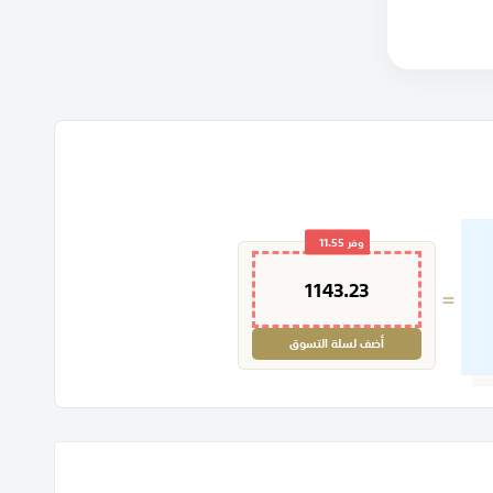
وفر
11.55
1143.23
=
أضف لسلة التسوق