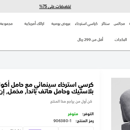
تخفيضات حتى 75%
مجالس
ستائر
كراسي استرخاء
عروض يومية
ارائك أمريكية
مجموعة 
البكجات
أقل من 299 ريال
كرسي استرخاء سينمائي مع حامل أكو
بلاستيك وحامل هاتف باندا, مخمل, إ
كن أول من يراجع هذا المنتج
متوفر
رمز المنتج
906380-1