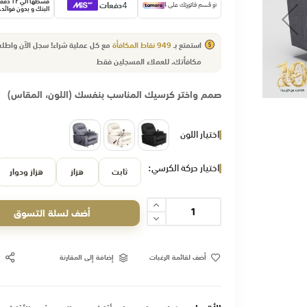
قسّطها الي 
البنك و بدون فوائد.
استمتع بـ
949
نقاط المكافأة
مع كل عملية شراء! سجل الآن واط
مكافأتك.
للعملاء
المسجلين فقط
صمم واختر كرسيك المناسب بنفسك (اللون، المقاس)
اختيار اللون
اختيار حركة الكرسي
ثابت
هزاز
هزاز ودوار
أضف لسلة التسوق
أضف لقائمة الرغبات
إضافة إلى المقارنة