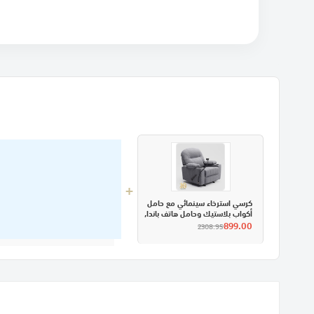
+
كرسي استرخاء سينمائي مع حامل
أكواب بلاستيك وحامل هاتف باندا,
مخمل, إن هاوس
899.00
2308.95