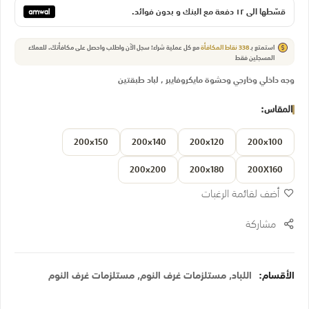
قسّطها الي ١٢ دفعة مع البنك و بدون فوائد.
استمتع بـ
338
نقاط المكافأة
مع كل عملية شراء! سجل الآن واطلب واحصل على مكافأتك.
للعملاء
المسجلين فقط
وجه داخلي وخارجي وحشوة مايكروفايبر , لباد طبقتين
المقاس
200x150
200x140
200x120
200x100
200x200
200x180
200X160
أضف لقائمة الرغبات
مشاركة
الأقسام:
اللباد
,
مستلزمات غرف النوم
,
مستلزمات غرف النوم