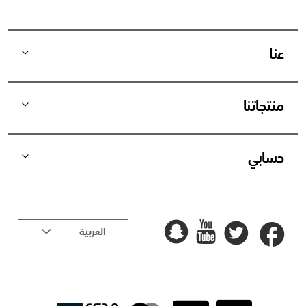
ر
ي
د
عنا
ي
ة
:
منتجاتنا
حسابي
لغة
العربية