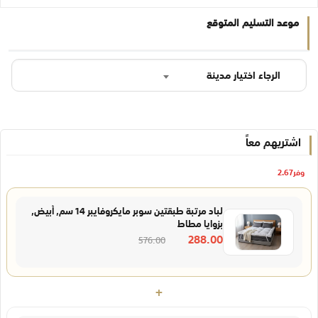
موعد التسليم المتوقع
الرجاء اختيار مدينة
اشتريهم معاً
وفر
2.67
لباد مرتبة طبقتين سوبر مايكروفايبر 14 سم, أبيض,
بزوايا مطاط
288.00
576.00
+