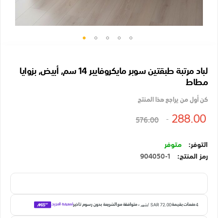
تخطي
إلى
لباد مرتبة طبقتين سوبر مايكروفايبر 14 سم, أبيض, بزوايا
بداية
مطاط
معرض
الصور
كن أول من يراجع هذا المنتج
288.00
576.00
متوفر
رمز المنتج
904050-1