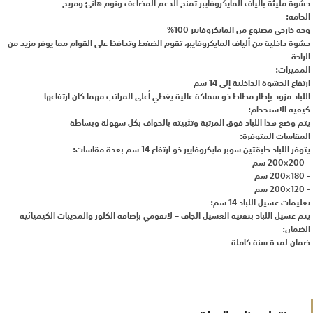
حشوة مليئة بألياف المايكروفايبر تمنح الدعم المضاعف ونوم هانئ ومريح
الخامة:
وجه خارجي مصنوع من المايكروفايبر 100%
حشوة داخلية من ألياف المايكروفايبر، تقوم الضغط وتحافظ على القوام مما يوفر مزيد من
الراحة
المميزات:
ارتفاع الحشوة الداخلية إلى 14 سم
اللباد مزود بإطار مطاط ذو سماكة عالية يغطي أعلى المراتب مهما كان ارتفاعها
كيفية الاستخدام:
يتم وضع هذا اللباد فوق المرتبة وتثبيته بالحواف بكل سهولة وبساطة
المقاسات المتوفرة:
يتوفر اللباد طبقتين سوبر مايكروفايبر ذو ارتفاع 14 سم بعدة مقاسات:
- 200×200 سم
- 180×200 سم
- 120×200 سم
تعليمات غسيل اللباد 14 سم:
يتم غسيل اللباد بتقنية الغسيل الجاف – لاتقومي بإضافة الكلور والمذيبات الكيميائية
الضمان:
ضمان لمدة سنة كاملة