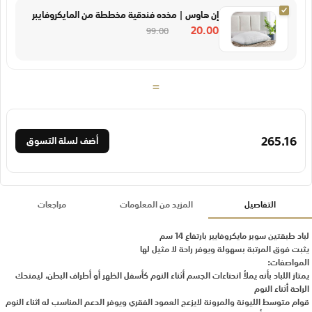
إن هاوس | مخده فندقية مخططة من المايكروفايبر
20.00
99.00
=
265.16
أضف لسلة التسوق
التفاصيل
المزيد من المعلومات
مراجعات
لباد طبقتين سوبر مايكروفايبر بارتفاع 14 سم
يثبت فوق المرتبة بسهولة ويوفر راحة لا مثيل لها
المواصفات:
يمتاز اللباد بأنه يملأ انحناءات الجسم أثناء النوم كأسفل الظهر أو أطراف البطن، ليمنحك
الراحة أثناء النوم
قوام متوسط الليونة والمرونة لايزعج العمود الفقري ويوفر الدعم المناسب له اثناء النوم