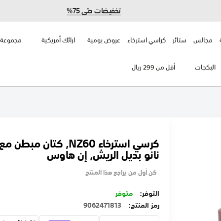
تخفيضات حتى 75%
مجالس
ستائر
كراسي استرخاء
عروض يومية
ارائك أمريكية
مجموعة 
البكجات
أقل من 299 ريال
كرسي استرخاء NZ60, كتان م
نانو بديل الريش, إن هاوس
كن أول من يراجع هذا المنتج
متوفر
رمز المنتج
9062471813