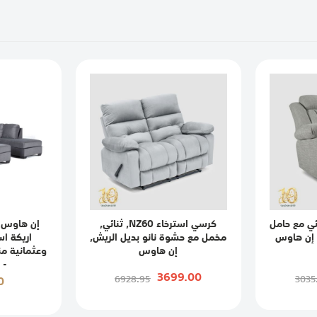
ي مع حامل
كرسي استرخاء NZ60, ثنائي,
إن هاوس 
مخمل مع حشوة نانو بديل الريش,
اريكة اس
إن هاوس
- 
3699.00
0
6928.95
3035