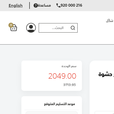
920 000 216
مساعدة
English
شكّل
0
بحث
سعر الوحدة
2049.00
بطن مع حشوة
3713.95
موعد التسليم المتوقع