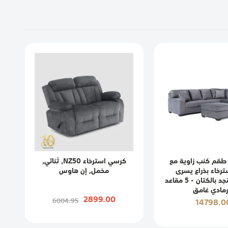
طقم كنب زاوية مع
كرسي استرخاء NZ50, ثنائي,
ترخاء بذراع يسرى
مخمل, إن هاوس
وعثمانية منجد بالكتان - 5 مقاعد
رمادي غامق
2899.00
6004.95
14798.0