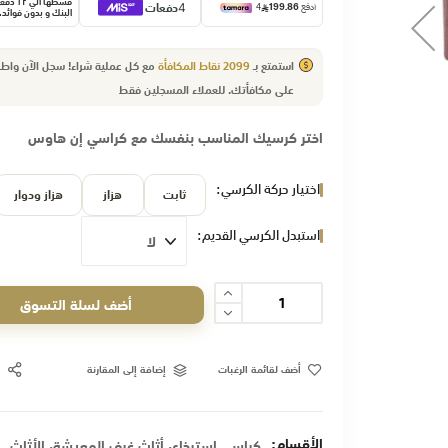
قسّطها الي 
البنك و بدون فوائد.
استمتع بـ
2099
نقاط المكافأة
مع كل عملية شراء! سجل الآن وا
على مكافأتك.
للعملاء
المسجلين فقط
اختر كرسيك المناسب بنفسك مع كراسي إن هاوس
اختيار حركة الكرسي
ثابت
هزاز
هزاز ودوار
استبدل الكرسي القديم
أضف لسلة التسوق
أضف لقائمة الرغبات
إضافة إلى المقارنة
الأقسام:
,
,
كراسي استرخاء
أثاث غرف المعيشة
الأثاث