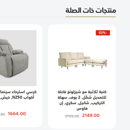
منتجات ذات الصلة
-43%
كنبة ثلاثية مع شيزلونغ قابلة
كرسي استرخاء سينمائ
للتعديل شكّل, 2 بوف, سهلة
أكواب NZ50, خيش, إن هاوس
التركيب, شانيل, سكري, إن
هاوس
1664.00
.95
2149.00
3799.00