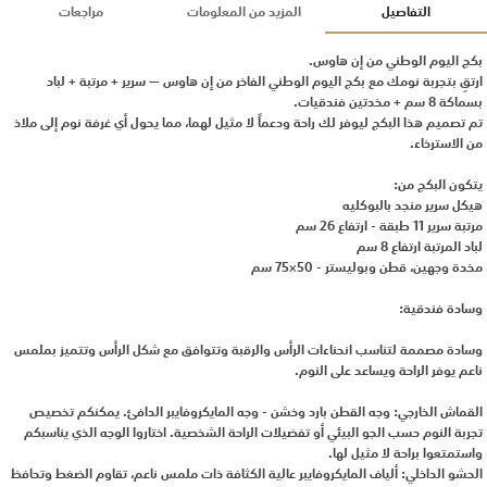
التفاصيل
المزيد من المعلومات
مراجعات
بكج اليوم الوطني من إن هاوس.
ارتقِ بتجربة نومك مع بكج اليوم الوطني الفاخر من إن هاوس — سرير + مرتبة + لباد
بسماكة 8 سم + مخدتين فندقيات.
تم تصميم هذا البكج ليوفر لك راحة ودعماً لا مثيل لهما، مما يحول أي غرفة نوم إلى ملاذ
من الاسترخاء.
يتكون البكج من:
هيكل سرير منجد بالبوكليه
مرتبة سرير 11 طبقة - ارتفاع 26 سم
لباد المرتبة ارتفاع 8 سم
مخدة وجهين، قطن وبوليستر - 50×75 سم
وسادة فندقية:
وسادة مصممة لتناسب انحناءات الرأس والرقبة وتتوافق مع شكل الرأس وتتميز بملمس
ناعم يوفر الراحة ويساعد على النوم.
القماش الخارجي: وجه القطن بارد وخشن - وجه المايكروفايبر الدافئ. يمكنكم تخصيص
تجربة النوم حسب الجو البيئي أو تفضيلات الراحة الشخصية. اختاروا الوجه الذي يناسبكم
واستمتعوا براحة لا مثيل لها.
الحشو الداخلي: ألياف المايكروفايبر عالية الكثافة ذات ملمس ناعم، تقاوم الضغط وتحافظ