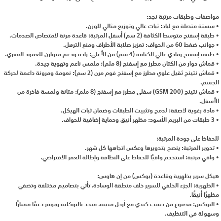
مواصفات وطبقات مرتبة نجد:
• سستة متصلة مع لباد: ثبات عالي وتوزيع مثالي للوزن.
• طبقة إسفنج متوسط الكثافة (2 سم) أسفل المرتبة: قاعدة مرنة لامتصاص الصدمات.
• جوانب ضغط 60 من الحواف: تعزيز صلابة الأطراف ومنع الترهل.
• طبقة إسفنج رمادي عالي الكثافة (4 سم) من الأعلى: راحة ودعم متوازن للعمود الفقري.
• قماش دوار من الكتان مطرز مع إسفنج (8 ملم): ملمس ناعم وتهوية جيدة.
• قماش نتينج ثقيل علوي مطرز مع إسفنج فوم مرن (2 سم): نعومة ومرونة داعمة لحركة
الجسم.
• قماش نتينج (200 GSM) سفلي مطرز مع إسفنج (8 ملم): متانة ولمسة فاخرة من
الأسفل.
• مادة رغوية لاصقة: لدمج وتثبيت الطبقات وضمان ثبات الهيكل.
• 3 طبقات من البريم الأسود: مظهر أنيق وحماية إضافية للحواف.
للحفاظ على جودة المرتبة:
• تدوير المرتبة: ينصح بتدويرها وعكس اتجاهها كل شهر.
• واقي مرتبة: استخدم واقيًا للحفاظ على النظافة وإطالة العمر الافتراضي.
هيكل سرير بظهرية وقاعدة (بوكس) من إن هاوس:
• الظهرية: الجزء الخلفي للسرير خلف منطقة الوسادة، تأتي بتصاميم مختلفة وتضفي
مظهرًا أنيقًا.
• البوكس: مصنوع من خشب كندي مع أرجل متينة، منجد بالبوكليه ويوفر دعمًا ممتازًا
وسهولة في التنظيف.