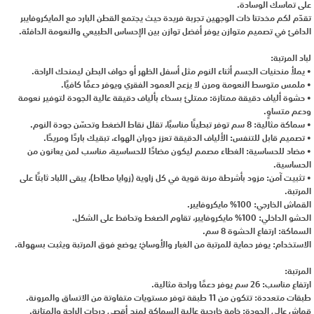
على تماسك الوسادة.
تقدّم لكم مخدتنا ذات الوجهين تجربة فريدة حيث يجتمع القطن البارد مع المايكروفايبر
الدافئ في تصميم متوازن يوفر أفضل توازن بين الإحساس الطبيعي والنعومة الدافئة.
لباد المرتبة:
• يملأ منحنيات الجسم أثناء النوم مثل أسفل الظهر أو حواف البطن ليمنحك الراحة.
• ملمس متوسط النعومة ومرن لا يزعج العمود الفقري ويوفر دعمًا كافيًا.
• حشوة ألياف دقيقة ممتازة: ممتلئ بسخاء بألياف دقيقة عالية الجودة لتوفير نعومة
ودعم متساوٍ.
• سماكة مثالية: 8 سم توفر تبطينًا مناسبًا، تقلل نقاط الضغط وتحسّن جودة النوم.
• تصميم قابل للتنفس: الألياف الدقيقة تعزز دوران الهواء، تبقيك باردًا ومريحًا.
• مضاد للحساسية: الغطاء مصمم ليكون مضادًا للحساسية، مناسب لمن يعانون من
الحساسية.
• تثبيت آمن: مزود بأشرطة مرنة قوية في كل زاوية (زوايا مطاط)، يبقى اللباد ثابتًا على
المرتبة.
القماش الخارجي: 100% مايكروفايبر.
الحشو الداخلي: 100% مايكروفايبر، تقاوم الضغط وتحافظ على الشكل.
السماكة: ارتفاع الحشوة 8 سم.
الاستخدام: يوفر حماية للمرتبة من الغبار والأوساخ؛ يوضع فوق المرتبة ويثبت بسهولة.
المرتبة:
ارتفاع مناسب: 26 سم يوفر دعمًا وراحة مثالية.
طبقات متعددة: تتكون من 11 طبقة توفر مستويات متفاوتة من الاتساق والمرونة.
قماش عالي الجودة: خامة خارجية عالية السماكة لمنح أقصى درجات الراحة والمتانة.