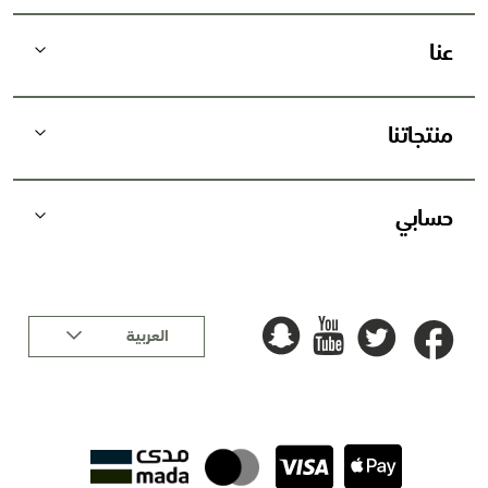
ي
د
عنا
ي
ة
:
منتجاتنا
حسابي
لغة
العربية