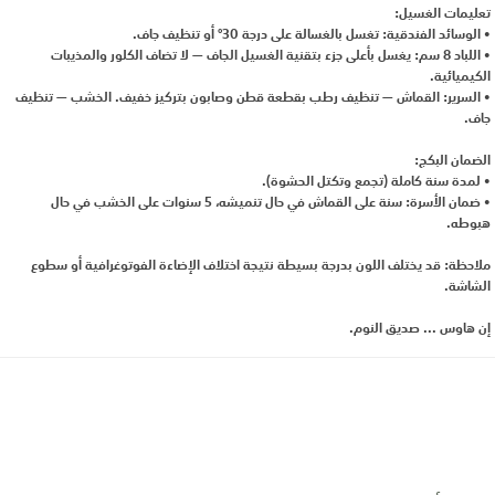
تعليمات الغسيل:
• الوسائد الفندقية: تغسل بالغسالة على درجة 30° أو تنظيف جاف.
• اللباد 8 سم: يغسل بأعلى جزء بتقنية الغسيل الجاف — لا تضاف الكلور والمذيبات
الكيميائية.
• السرير: القماش — تنظيف رطب بقطعة قطن وصابون بتركيز خفيف. الخشب — تنظيف
جاف.
الضمان البكج:
• لمدة سنة كاملة (تجمع وتكتل الحشوة).
• ضمان الأسرة: سنة على القماش في حال تنميشه، 5 سنوات على الخشب في حال
هبوطه.
ملاحظة: قد يختلف اللون بدرجة بسيطة نتيجة اختلاف الإضاءة الفوتوغرافية أو سطوع
الشاشة.
إن هاوس ... صديق النوم.