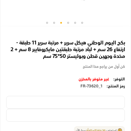
تخطي
إلى
بكج اليوم الوطني هيكل سرير + مرتبة سرير 11 طبقة -
بداية
ارتفاع 26 سم + لباد مرتبة طبقتين مايكروفايبر 8 سم + 2
معرض
مخدة وجهين قطن وبوليستر 50*75 سم
الصور
كن أول من يراجع هذا المنتج
غير متوفر بالمخزن
رمز المنتج
FR-73620_1
استمتع بـ
50
نقاط المكافأة
سجل الآن