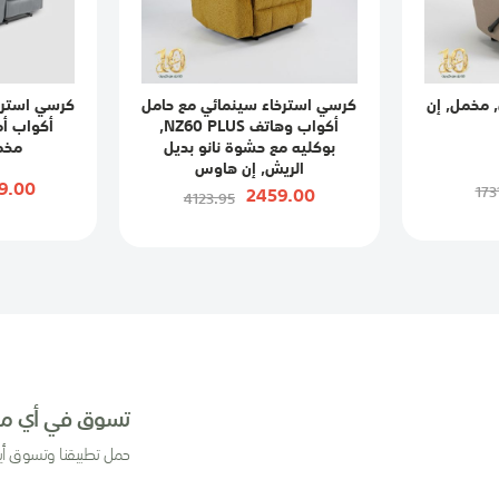
 مخمل, إن
كرسي استرخاء سينمائي مع حامل
كرسي استرخ
أكواب وهاتف NZ60 PLUS,
أكواب أمر
بوكليه مع حشوة نانو بديل
مخم
الريش, إن هاوس
9.00
2459.00
173
4123.95
تسوق في أي مك
حمل تطبيقنا وتسوق أي