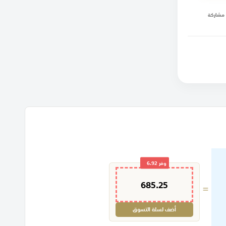
مشاركة
وفر
6.92
685.25
=
أضف لسلة التسوق