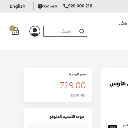
920 000 216
مساعدة
English
شكّل
0
بحث
سعر الوحدة
729.00
1500.45
موعد التسليم المتوقع
١٢ دفعة مع