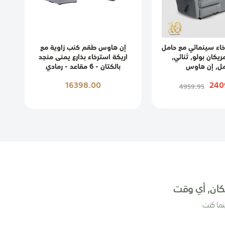
اء سينمائي مع حامل
إن هاوس طقم كنب زاوية مع
يكان بولو, ثنائي,
اريكة استرخاء بذارع يمنى منجد
ل, إن هاوس
بالكتان - 6 مقاعد - رمادي
16398.00
240
4959.95
ان, أي وقت
نما كنت