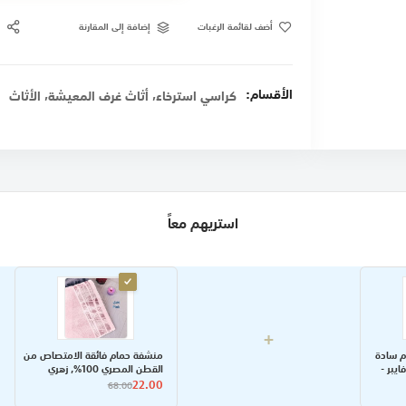
أضف لقائمة الرغبات
إضافة إلى المقارنة
الأقسام:
,
,
كراسي استرخاء
أثاث غرف المعيشة
الأثاث
استريهم معاً
+
م سادة
منشفة حمام فائقة الامتصاص من
يبر -
القطن المصري 100%, زهري
22.00
68.00