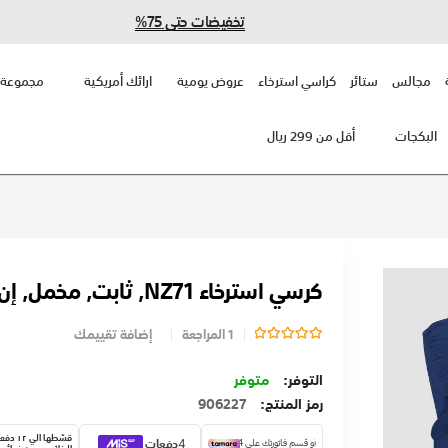
تخفيضات حتى 75%
مجالس
ستائر
كراسي استرخاء
عروض يومية
ارائك أمريكية
مجموعة 
البكجات
أقل من 299 ريال
كرسي استرخاء NZ71, ثابت, مخمل, إن هاوس
Rating:
1
المراجعة
إضافة تقييمك
متوفر
رمز المنتج
906227
قسّطها الي 