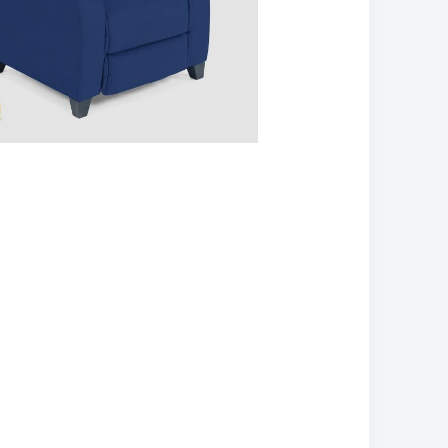
تخطي
إلى
بداية
معرض
الصور