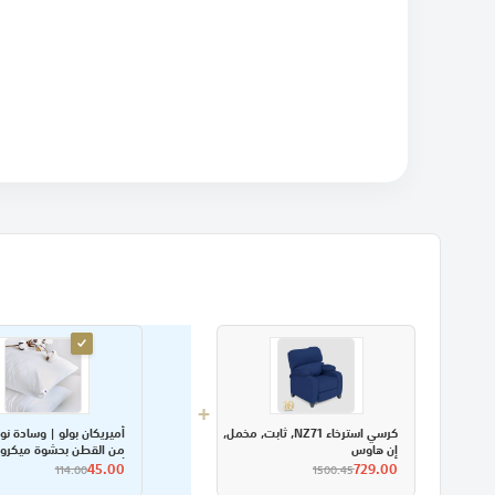
+
أميريكان بولو | وسادة نو
كرسي استرخاء NZ71, ثابت, مخمل,
من القطن بحشوة ميكروفا
إن هاوس
أبيض
45.00
729.00
114.00
1500.45