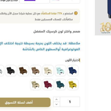
البنك و بدون فوائد.
استمتع بـ
779
نقاط المكافأة
مع كل عملية شراء! سجل الآن واطل
مكافأتك.
للعملاء
المسجلين فقط
صمم واختر لون كرسيك المفضل
ملاحظة: قد يختلف اللون بدرجة بسيطة نتيجة اختلاف الإ
الفوتوغرافية أوالسطوع الخاص بالشاشة
اختيار اللون
أضف لسلة التسوق