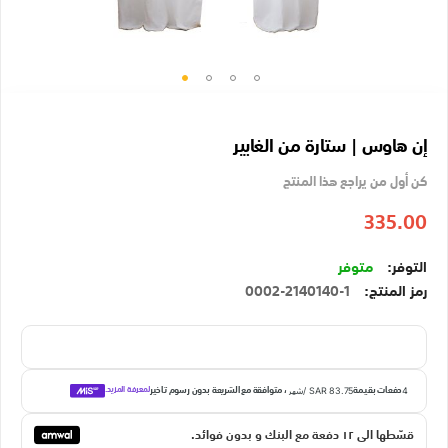
تخطي
إلى
إن هاوس | ستارة من الغابير
بداية
معرض
كن أول من يراجع هذا المنتج
الصور
335.00
متوفر
رمز المنتج
0002-2140140-1
قسّطها الي ١٢ دفعة مع البنك و بدون فوائد.