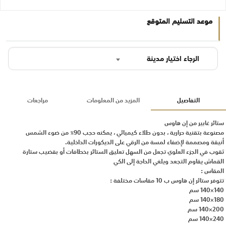
موعد التسليم المتوقع
الرجاء اختيار مدينة
التفاصيل
المزيد من المعلومات
مراجعات
ستائر غابير من إن هاوس
مصنوعة بتقنية حرارية ، بدون طلاء كيميائي ، يمكنه حجب 90٪ من ضوء الشمس
أنيقة ومصممة لإضفاء لمسة من الرقي على الديكورات الداخلية.
ثقوب في الجزء العلوي تجعل من السهل تعليق الستائر بخطافات أو بقضيب ستارة
القماش يقاوم التجعد ويلغي الحاجة إلى الكي
المقاس :
تتوفر ستائر إن هاوس ب 10 مقاسات مختلفة :
140×140 سم
180×140 سم
200×140 سم
240×140 سم