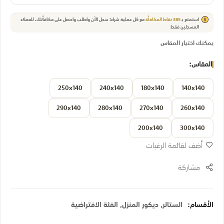
استمتع بـ
385
نقاط المكافأة
مع كل عملية شراء! سجل الآن واطلب واحصل على مكافأتك.
للعملاء
المسجلين فقط
يمكنك اختيار المقاس
المقاس
250x140
240x140
180x140
140x140
290x140
280x140
270x140
260x140
200x140
300x140
أضف لقائمة الرغبات
مشاركة
الأقسام:
الستائر
,
ديكور المنزل
,
الفئة الافتراضية