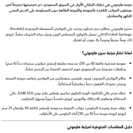
مرتبة هارموني هي خيارك الملكي الأول في السوق السعودي. تم تصميمها خصيصاً لمن
يفضلون المراتب النافذة بالنعومة والليونة الفائقة دون المساومة على الدعم الصحي
للظهر والمفاصل.
تتميز هارموني بنظام دعم متطور يعتمد على النوابض المنفصلة المزدوجة (Double
Pocket Springs) التي تعمل بالتوازي لامتصاص الوزن وعزل حركة الشريك تماماً, لتوفر
لك نوماً عميقاً ومريحاً بلا صوت أو اهتزاز.
لماذا تختار مرتبة سرير هارموني؟
نعومة فندقية فائقة (8 من 10): مدعمة بطبقة إسفنج ميلتون سميكة جداً (6 سم)
وطبقات مزدوجة من الميموري فوم لتخفيف الضغط عن الجسم تماماً.
نظام النوابض المزدوج: وجود طبقتين منفصلتين من النوابض يضاعف مرونة المرتبة
ويمنح عمودك الفقري دعماً ديناميكياً استثنائياً.
غطاء فخم عالي الكثافة: الوجه العلوي مكسو بقماش فاخر بوزن 350 GSM، عالي
السماكة ومقاوم للاحتكاك والتوبير، ليوفر ملمساً حريرياً وسهل التنظيف.
حواف مرنة ومريحة للجلوس: جوانب المرتبة مدعومة بإسفنج كثافة 36 وارتفاع 25 سم
ليوفر ليونة مريحة جداً (8 من 10) أثناء الجلوس على الأطراف.
دليل المقاسات المتوفرة لمرتبة هارموني