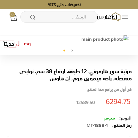
تخفيضات حتى 75%
0
بحث
تخطي
انتقل
إلى
إلى
المحتوى
النهاية
تخطي
معرض
إلى
الصور
مرتبة سرير هارموني، 12 طبقة، ارتفاع 38 سم، نوابض
بداية
منفصلة، راحة ميموري فوم، إن هاوس
معرض
الصور
كن أول من يراجع هذا المنتج
6294.75
12589.50
متوفر
رمز المنتج
MT-1888-1