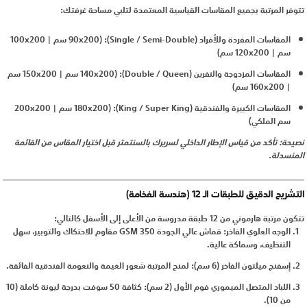
تتوفر المرتبة بجميع المقاسات القياسية المعتمدة لتلبي مساحة غرفتك:
المقاسات المفردة وللأفراد (Single / Semi-Double): (90x200 سم | 100x200
سم | 120x200 سم)
المقاسات المزدوجة والنفرين (Double / Queen): (140x200 سم | 150x200 سم
| 160x200 سم)
المقاسات الكبيرة والفندقية (King / Super King): (180x200 سم | 200x200
سم الملكي)
نصيحة: تأكد من قياس الإطار الداخلي لسريرك بالسنتمتر قبل اختيار المقاس من القائمة
المنسدلة.
التشريح الدقيق للطبقات الـ 12 (هندسة الفخامة)
تتكون مرتبة هارموني من 12 طبقة مدروسة من الأعلى إلى الأسفل كالتالي:
الوجه العلوي الفاخر: قماش عالي الجودة 350 GSM مقاوم للاحتكاك والتوبير، سهل
التنظيف، وسماكة عالية.
إسفنج ميلتون الفاخر (6 سم): لمنح المرتبة شعور الغيمة والنعومة الفندقية الفائقة.
اللباد المتصل الميموري فوم الأول (2 سم): كثافة 50 سوفت بدرجة ليونة كاملة (10
من 10).