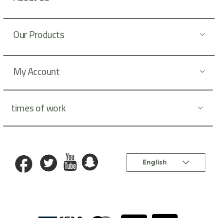
e
t
t
Our Products
e
r
:
My Account
times of work
Language
English