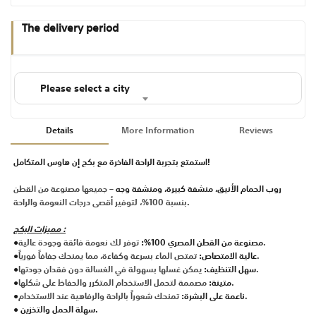
The delivery period
Please select a city
Details
More Information
Reviews
استمتع بتجربة الراحة الفاخرة مع بكج إن هاوس المتكامل!
روب الحمام الأنيق، منشفة كبيرة، ومنشفة وجه
– جميعها مصنوعة من القطن
بنسبة 100%، لتوفير أقصى درجات النعومة والراحة.
مميزات البكج :
توفر لك نعومة فائقة وجودة عالية.
●مصنوعة من القطن المصري 100%:
تمتص الماء بسرعة وكفاءة، مما يمنحك جفافاً فورياً.
●عالية الامتصاص:
يمكن غسلها بسهولة في الغسالة دون فقدان جودتها.
●سهل التنظيف:
مصممة لتحمل الاستخدام المتكرر والحفاظ على شكلها.
●متينة:
تمنحك شعوراً بالراحة والرفاهية عند الاستخدام.
●ناعمة على البشرة:
● سهلة الحمل والتخزين.