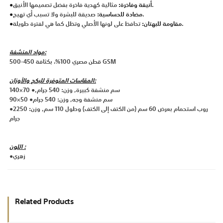
مثالية كهدية فاخرة بفضل تصميمها الأنيق.
●أنيقة وفاخرة:
صديقة للبشرة ولا تسبب أي تهيج.
●مضادة للحساسية:
تحافظ على لونها الأصلي وتظل كما هي لفترة طويلة.
●مقاومة للبهتان:
مواد المنشفة:
قطن مصري 100%، بكثافة 450-500 GSM
المقاسات المتوفرة للبكج والأوزان:
140×70 ●,سم منشفة كبيرة, وزن: 540 جرام
90×50 ●سم منشفة وجه, وزن: 540 جرام
●روب استحمام بعرض 60 سم (من الكتف إلى الكتف) وطول 110 سم, وزن: 2250
جرام
اللون :
●زهري
Related Products