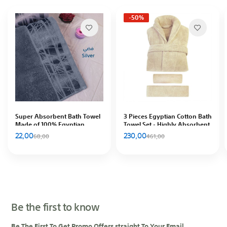
-50%
Super Absorbent Bath Towel
3 Pieces Egyptian Cotton Bath
Made of 100% Egyptian
Towel Set - Highly Absorbent
Cotton, Silver
100%, Includes Robe + Two
22,00
230,00
68,00
461,00
Towels 140×70, 90×50 cm,
Cream
Be the first to know
Be The First To Get Promo Offers straight To Your Email