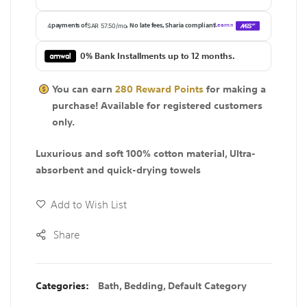
0% Bank Installments up to 12 months.
You can earn
280
Reward Points
for making a
purchase! Available for
registered
customers
only.
Luxurious and soft 100% cotton material, Ultra-
absorbent and quick-drying towels
Add to Wish List
Share
Categories:
Bath
,
Bedding
,
Default Category