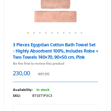
Skip
3 Pieces Egyptian Cotton Bath Towel Set
to
- Highly Absorbent 100%, Includes Robe +
the
Two Towels 140×70, 90×50 cm, Pink
beginning
of
Be the first to review this product
the
230,00
461,00
images
gallery
In stock
SKU
BTSET1P3C3