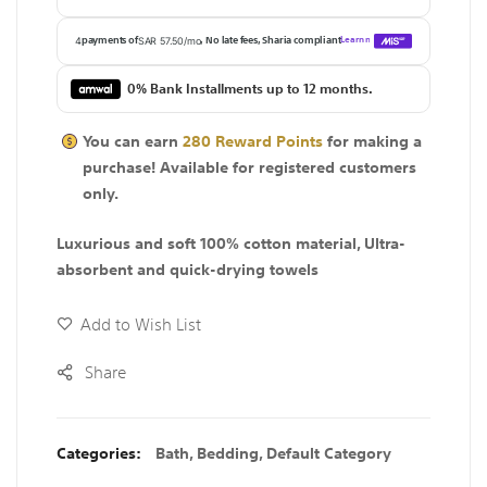
0% Bank Installments up to 12 months.
You can earn
280
Reward Points
for making a
purchase! Available for
registered
customers
only.
Luxurious and soft 100% cotton material, Ultra-
absorbent and quick-drying towels
Add to Wish List
Share
Categories:
Bath
,
Bedding
,
Default Category