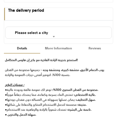
The delivery period
Please select a city
Details
More Information
Reviews
استمتع بتجربة الراحة الفاخرة مع بكج إن هاوس المتكامل!
روب الحمام الأنيق، منشفة كبيرة، ومنشفة وجه
– جميعها مصنوعة من القطن
بنسبة 100%، لتوفير أقصى درجات النعومة والراحة.
مميزات البكج :
توفر لك نعومة فائقة وجودة عالية.
●مصنوعة من القطن المصري 100%:
تمتص الماء بسرعة وكفاءة، مما يمنحك جفافاً فورياً.
●عالية الامتصاص:
يمكن غسلها بسهولة في الغسالة دون فقدان جودتها.
●سهل التنظيف:
مصممة لتحمل الاستخدام المتكرر والحفاظ على شكلها.
●متينة:
تمنحك شعوراً بالراحة والرفاهية عند الاستخدام.
●ناعمة على البشرة:
● سهلة الحمل والتخزين.