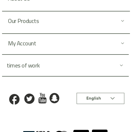
e
t
t
Our Products
e
r
:
My Account
times of work
Language
English