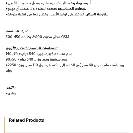
مثالية كهدية فاخرة بفضل تصميمها الأنيق.
●أنيقة وفاخرة:
صديقة للبشرة ولا تسبب أي تهيج.
●مضادة للحساسية:
تحافظ على لونها الأصلي وتظل كما هي لفترة طويلة.
●مقاومة للبهتان:
مواد المنشفة:
قطن مصري 100%، بكثافة 450-500 GSM
المقاسات المتوفرة للبكج والأوزان:
140×70 ●,سم منشفة كبيرة, وزن: 540 جرام
90×50 ●سم منشفة وجه, وزن: 540 جرام
●روب استحمام بعرض 60 سم (من الكتف إلى الكتف) وطول 110 سم, وزن: 2250
جرام
اللون :
●رمادي
Related Products