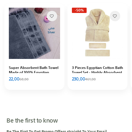
-50%
Super Absorbent Bath Towel
3 Pieces Egyptian Cotton Bath
Made of 100% Egyptian
Towel Set - Highly Absorbent
Cotton, Silver
100%, Includes Robe + Two
22,00
230,00
68,00
461,00
Towels 140×70, 90×50 cm,
Cream
Be the first to know
Be The First To Get Promo Offers straight To Your Email