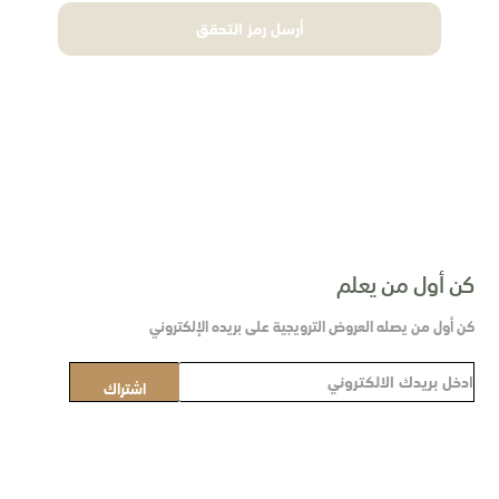
أرسل رمز التحقق
كن أول من يعلم
كن أول من يصله العروض الترويجية على بريده الإلكتروني
س
اشتراك
ج
ل
ف
ي