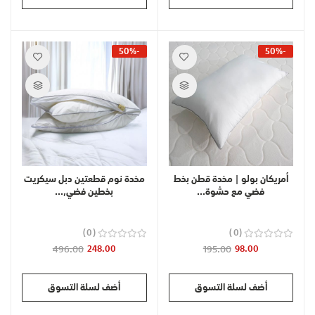
-50%
-50%
أمريكان بولو | مخدة قطن بخط
مخدة نوم قطعتين دبل سيكريت
فضي مع حشوة...
بخطين فضي,...
0
0
496.00
248.00
195.00
98.00
أضف لسلة التسوق
أضف لسلة التسوق