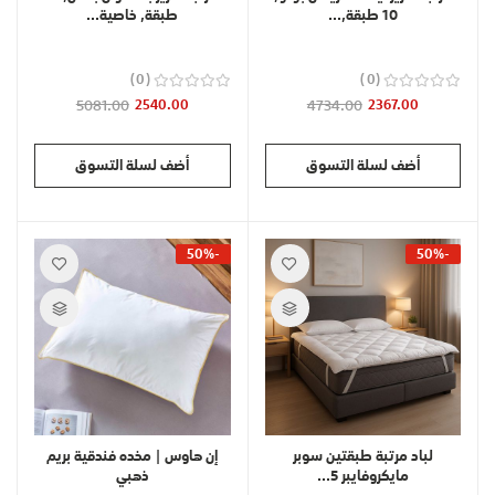
10 طبقة,...
طبقة, خاصية...
0
0
5081.00
2540.00
4734.00
2367.00
أضف لسلة التسوق
أضف لسلة التسوق
-50%
-50%
لباد مرتبة طبقتين سوبر
إن هاوس | مخده فندقية بريم
مايكروفايبر 5...
ذهبي