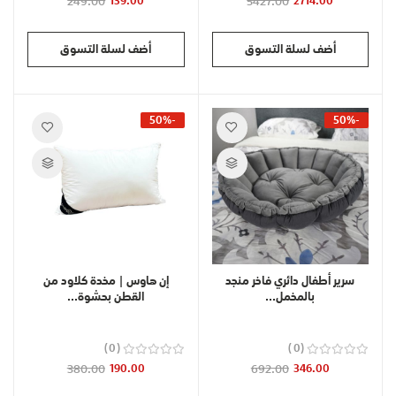
249.00
139.00
5427.00
2714.00
أضف لسلة التسوق
أضف لسلة التسوق
-50%
-50%
سرير أطفال دائري فاخر منجد
إن هاوس | مخدة كلاود من
بالمخمل...
القطن بحشوة...
0
0
380.00
190.00
692.00
346.00