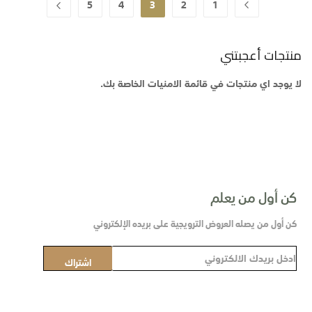
حقيبة
5
4
3
2
1
حقيبة
السابق
حقيبة
حقيبة
حقيبة
حاليا انت تقرأ الصفحة
حقيبة
التالي
حقيبة
منتجات أعجبتني
لا يوجد اي منتجات في قائمة الامنيات الخاصة بك.
كن أول من يعلم
كن أول من يصله العروض الترويجية على بريده الإلكتروني
س
اشتراك
ج
ل
ف